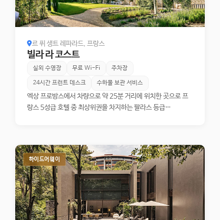
르 퓌 생트 레파라드, 프랑스
빌라 라 코스트
실외 수영장
무료 Wi-Fi
주차장
24시간 프런트 데스크
수하물 보관 서비스
엑상 프로방스에서 차량으로 약 25분 거리에 위치한 곳으로 프
랑스 5성급 호텔 중 최상위권을 차지하는 팔라스 등급
(Distinction Palace)의 호텔입니다. 이 호텔은 오바마 전 대
통령이 휴가 차 다녀간 곳으로 유명한 "샤토 라 코스트" 와이너리
내에 위치해 있어, 와인 시음을 할 수 있는 건 기본이고 훌륭한 배
경을 바라보며 파인 다이닝이나 가벼운 식사도 즐길 수 있습니
하이드어웨이
다. 무엇보다 부지 전체가 세계 최고의 건축가, 아티스트들의 작
품으로 뒤덮여 있는 곳입니다. 샤토 라 코스트를 산책하다보면
엄청난 건축물들과 아트 작품들을 숨바꼭질하듯 마주치게 되어,
마치 야외 박물관을 거니는 기분을 느낄 수 있습니다. 호텔 내에
서도 초고가의 아트 작품들이 있어 흥미로운 미술관에 들어온 듯