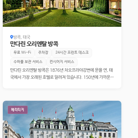
과 자연, 역사가 하나로 이어진 듯한 인상을 남깁니다.
방콕, 태국
만다린 오리엔탈 방콕
무료 Wi-Fi
주차장
24시간 프런트 데스크
수하물 보관 서비스
컨시어지 서비스
만다린 오리엔탈 방콕은 1876년 차오프라야강변에 문을 연, 태
국에서 가장 오래된 호텔로 알려져 있습니다. 150년에 가까운
세월 동안 여행자들은 강을 따라 이 전설적인 호텔을 찾아왔으
며, 호텔은 오늘날에도 '라 그랑 담 (La Grande Dame)'이라
는 애칭으로 불리며 태국 환대의 정수로 평가받습니다. 객실과
스위트, 다이닝, 스파, 그리고 수십 년간 한자리를 지켜온 직원들
헤리티지
의 서비스가 어우러져, 이곳은 단순한 숙소를 넘어 도시의 사교
와 역사가 겹쳐지는 장소로 자리해왔습니다.