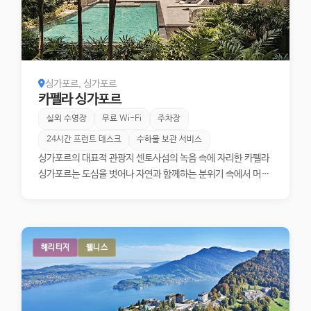
한 느낌을 줍니다.
싱가포르, 싱가포르
카펠라 싱가포르
실외 수영장
무료 Wi-Fi
주차장
24시간 프런트 데스크
수하물 보관 서비스
싱가포르의 대표적 관광지 센토사섬의 녹음 속에 자리한 카펠라
싱가포르는 도심을 벗어나 자연과 함께하는 분위기 속에서 머물
수 있는 럭셔리 리조트 호텔입니다. 싱가포르 본섬의 하버프론트
(HarbourFront)에서 10여 분 거리에 있으면서도 한적하고 프
라이빗한 휴식을 누릴 수 있는 호텔은 30에이커에 달하는 고요
하고 울창한 자연 조경에 둘러싸여 있습니다. 1880년대에 지어
헤리티지
웰니스
진 유서 깊은 건물을 복원한 매너(Manors) 건물을 비롯한 총
113개의 객실은 맞춤형 현대적 편의 시설과 자연 소재를 활용한
세심하고 우아한 디자인으로 아시아 전통의 감성을 조화롭게 결
합하고 있습니다. 호텔 내에는 이탈리아 가정식부터 현대 광둥