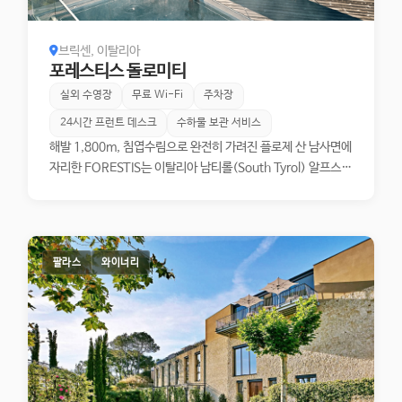
브릭센, 이탈리아
포레스티스 돌로미티
실외 수영장
무료 Wi-Fi
주차장
24시간 프런트 데스크
수하물 보관 서비스
해발 1,800m, 침엽수림으로 완전히 가려진 플로제 산 남사면에
자리한 FORESTIS는 이탈리아 남티롤(South Tyrol) 알프스의
가장 깊은 곳에 은둔한 럭셔리 웰니스 호텔입니다. 호텔 이름 자
체가 '숲(forest)'의 라틴어 어원에서 비롯되었듯, 이곳의 모든
것은 숲과 산의 원리를 따릅니다. 정면으로는 유네스코 세계문화
유산으로 지정된 돌로미테 산군의 암봉들이 파노라마처럼 펼쳐
팔라스
와이너리
지며, 62개의 스위트 모두가 이 웅장한 풍경을 향해 열려 있습니
다. 산의 공기, 플로제의 샘물, 풍부한 햇살, 온화한 기후—이 네
가지 자연의 요소가 호텔 철학의 근간을 이루며, 투숙객의 몸과
정신을 조용히 회복시키는 근원으로 작용합니다.