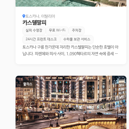
토스카나, 이탈리아
카스텔팔피
실외 수영장
무료 Wi-Fi
주차장
24시간 프런트 데스크
수하물 보관 서비스
토스카나 구릉 한가운데 자리한 카스텔팔피는 단순한 호텔이 아
닙니다. 피렌체와 피사 사이, 1,090헥타르의 자연 속에 중세 성
채와 마을 전체가 온전히 보존된 이곳은 이탈리아 럭셔리 리조트
중에서도 독보적인 규모와 역사를 자랑합니다. 포도밭과 올리브
농장, 27홀 골프 코스, 고급 호텔, 빌라, 레스토랑과 스파가 하나
의 마을 안에 공존하며, 시간이 멈춘 듯한 고요함과 현대적인 럭
팔라스
셔리가 깊이 어우러져 있습니다. 사계절 내내 빛이 달라지는 토
스카나의 언덕 풍경을 배경으로, 이곳에서의 체류는 단순한 휴가
가 아니라 하나의 삶의 방식을 경험하는 여정에 가깝습니다.