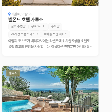
라벨로, 이탈리아
벨몬드 호텔 카루소
실외 수영장
무료 Wi-Fi
주차장
24시간 프런트 데스크
수하물 보관 서비스
아말피 코스트가 내려다보이는 라벨로에 위치한 5성급 호텔로
유럽 최고의 전망을 자랑합니다. 아름다운 전망뿐만 아니라 유서
깊은 건물에서 풍겨 나오는 고풍스러움과 우아함이 여행객을 설
레게 합니다. 럭셔리한 호텔 내부와 친절한 서비스, 아말피의 눈
부신 바다를 느낄 수 있는 야외 수영장, 피트니스센터, 지중해 음
식을 맛볼 수 있는 레스토랑이 있습니다.
웰니스