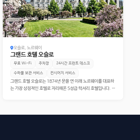
오슬로, 노르웨이
그랜드 호텔 오슬로
무료 Wi-Fi
주차장
24시간 프런트 데스크
수하물 보관 서비스
컨시어지 서비스
그랜드 호텔 오슬로는 1874년 문을 연 이래 노르웨이를 대표하
는 가장 상징적인 호텔로 자리해온 5성급 럭셔리 호텔입니다. 수
도의 도심 한가운데, 칼 요한스 게이트와 로젠크란츠 게이트가
만나는 모퉁이에 흰 화강암 외관과 구리 지붕의 종탑을 얹은 호
텔의 건물은 오슬로의 풍경 속에 녹아들어 있습니다. 호텔은 총
283개의 객실을 갖추고 있으며, 그중 54실이 우아한 스위트로
구성되어 있으며, 일부 스위트 룸에서는 오슬로 시가지와 피오르
드를 한눈에 담아보실 수 있습니다. 역사가 깃든 공간에서 하룻
밤을 보내는 경험은, 일상을 벗어난 격조 있는 안락함 속에서 고