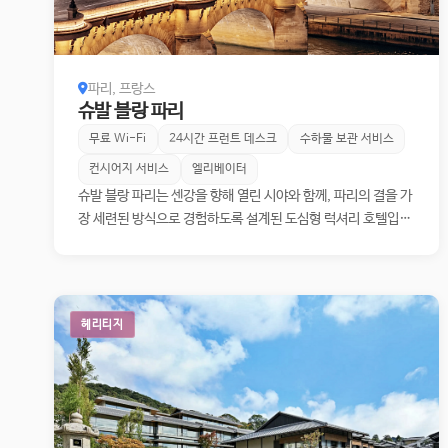
파리, 프랑스
슈발 블랑 파리
무료 Wi-Fi
24시간 프런트 데스크
수하물 보관 서비스
컨시어지 서비스
엘리베이터
슈발 블랑 파리는 센강을 향해 열린 시야와 함께, 파리의 결을 가
장 세련된 방식으로 경험하도록 설계된 도심형 럭셔리 호텔입니
다. 객실 수를 72실로 제한해 대형 궁전 호텔의 스케일보다 한층
더 사적인 체류감을 지향하며, 공간 전체에는 고요함과 절제된
화려함이 공존합니다. 강변과 지붕선, 고전 건축의 윤곽이 실내
풍경과 맞물리며 파리 특유의 빛과 시간의 흐름을 섬세하게 끌어
헤리티지
들입니다. 연인, 가족, 친구와의 체류 모두에 어울리지만, 무엇보
다도 파리를 ‘머무는 도시’로 경험하고 싶은 고객에게 잘 맞는 성
격의 호텔입니다.