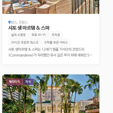
방스, 프랑스
샤토 생 마르탱 & 스파
실외 수영장
무료 Wi-Fi
주차장
24시간 프런트 데스크
수하물 보관 서비스
샤토 생마르탱 & 스파는 12세기 템플 기사단의 코망드리
(Commanderie)가 자리했던 유서 깊은 부지 위에 세워진 5성
급 럭셔리 호텔로, 프랑스 정부가 부여하는 최고 등급인 팔라스
등급을 보유하고 있습니다. 방스 언덕 정상에 자리한 호텔은 멀
리 지중해와 코트다쥐르 해안선이 한눈에 펼쳐지는 전경을 자랑
하며, 약 34에이커의 사이프러스 숲과 올리브 그로브, 장미 정원
헤리티지
미식
이 객실과 정원, 빌라를 부드럽게 감쌉니다. 본관에 자리한 46개
의 객실과 스위트, 그리고 언덕 너머에 흩어진 6채의 프로방스
스타일 빌라가 각기 다른 결의 휴식을 제공합니다. 호텔 곳곳에
는 마놀로 발데스(Manolo Valdés)의 조각 작품과 마티스 풍
의 인테리어 모티프가 자연스럽게 녹아 있어, 머무는 동안 예술