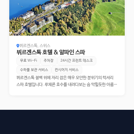
요리까지 오랜 전통과 현대적인 풍미를 다루는 레스토랑들과 바
가 위치해있어 휴식과 미식을 아우르는 럭셔리 경험을 받아보실
수 있습니다. 또한 싱가포르 최초로 10년 이상 포브스 트래블 가
이드(Forbes Travel Guide)에서 별 ​​5개 등급을 유지해 온 오
리가(Auriga) 스파에서 트레이닝과 트리트먼트 시간을 가져보
실 수도 있습니다.
뷔르겐스톡, 스위스
뷔르겐스톡 호텔 & 알파인 스파
무료 Wi-Fi
주차장
24시간 프런트 데스크
수하물 보관 서비스
컨시어지 서비스
뷔르겐스톡 절벽 위에 자리 잡은 매우 모던한 분위기의 럭셔리
스파 호텔입니다. 루체른 호수를 내려다보는 숨 막힐듯한 아름다
운 전망의 인피니티 풀과 실내 수영장 및 알파인 스파 시설, 다양
한 종류의 음식을 제공하는 레스토랑, 알파인 골프 코스 등이 갖
춰져 있어서 도심에서 벗어난 완벽한 휴식을 경험하실 수 있습니
다. 특히 리조트 단지 내에 있는 작은 교회는 오드리 헵번이 결혼
식을 올린 것으로 유명합니다. 또한 절벽 아래의 호수까지 연결
되는 전용 푸니쿨라 시설을 보유하고 있으며 절벽 아래의 선착장
에서 루체른 시내까지 유람선을 타고 이동하실 수도 있습니다.