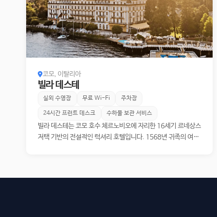
코모, 이탈리아
빌라 데스테
실외 수영장
무료 Wi-Fi
주차장
24시간 프런트 데스크
수하물 보관 서비스
빌라 데스테는 코모 호수 체르노비오에 자리한 16세기 르네상스
저택 기반의 전설적인 럭셔리 호텔입니다. 1568년 귀족의 여름
별장으로 지어진 뒤 1873년부터 호텔로 운영되어 왔으며, 10헥
타르 규모의 역사적인 정원과 두 개의 레지던스, 151개의 객실
및 스위트, 4개의 프라이빗 빌라를 갖추고 있습니다. 대표 레스
토랑 Veranda를 비롯한 다이닝, 호수 위 플로팅 풀, 스포팅 클
럽, 워터 스포츠, 테니스, 골프까지 함께 경험할 수 있어, 단순한
숙박을 넘어 코모 호수의 품격 있는 라이프스타일을 온전히 즐길
수 있는 목적지형 호텔입니다.