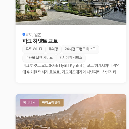
교토, 일본
파크 하얏트 교토
무료 Wi-Fi
주차장
24시간 프런트 데스크
수하물 보관 서비스
컨시어지 서비스
파크 하얏트 교토(Park Hyatt Kyoto)는 교토 히가시야마 지역
에 위치한 럭셔리 호텔로, 기요미즈데라와 니넨자카·산넨자카
등 전통 명소와 인접해 있습니다. 교토의 역사적 경관과 조화를
이루는 저층 건축과 절제된 디자인은 전통과 현대적 미학을 세련
되게 결합합니다. 객실과 스위트는 일본 전통 요소를 현대적으로
해석한 인테리어와 함께 최상의 편안함과 프라이버시를 제공합
헤리티지
하이드어웨이
니다. 호텔 내에는 미식 레스토랑과 바, 스파 및 피트니스 시설이
마련되어 있어 고요하고 품격 있는 휴식을 즐기실 수 있습니다.