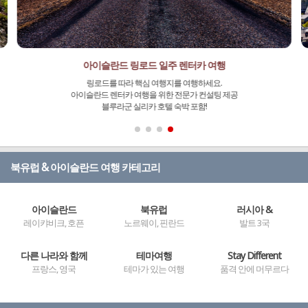
아이슬란드 링로드 일주 렌터카 여행
링로드를 따라 핵심 여행지를 여행하세요.
아이슬란드 렌터카 여행을 위한 전문가 컨설팅 제공
블루라군 실리카 호텔 숙박 포함!
북유럽 & 아이슬란드 여행 카테고리
아이슬란드
북유럽
러시아 &
레이캬비크, 호픈
노르웨이, 핀란드
발트 3국
다른 나라와 함께
테마여행
Stay Different
프랑스, 영국
테마가 있는 여행
품격 안에 머무르다