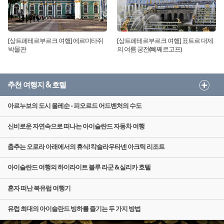
[상트페테르부르크 여행] 에르미타쥐
[상트페테르부르크 여행] 표트르 대제
박물관
의 여름 궁전(뻬쩨르고프)
추천 여행지 & 호텔
아르누보의 도시 올레순 - 피오르드 어드벤처의 수도
신비로운 자연속으로 떠나는 아이슬란드 자동차 여행
춤추는 오로라 아래에서의 휴식! 칵슬라우타넨 아크틱 리조트
아이슬란드 여행의 하이라이트 블루 라군 & 실리카 호텔
혼자 떠난 북유럽 여행기
유럽 최대의 아이슬란드 빙하를 즐기는 두 가지 방법