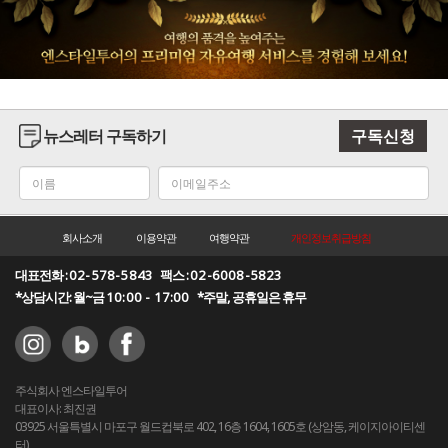
뉴스레터 구독하기
구독신청
회사소개
이용약관
여행약관
개인정보취급방침
대표전화 :
02-578-5843
팩스 :
02-6008-5823
*상담시간: 월~금
10:00 - 17:00
*주말, 공휴일은 휴무
주식회사 엔스타일투어
대표이사: 최진권
03925 서울특별시 마포구 월드컵북로 402, 16층 1604, 1605호 (상암동, 케이지아이티센
터)