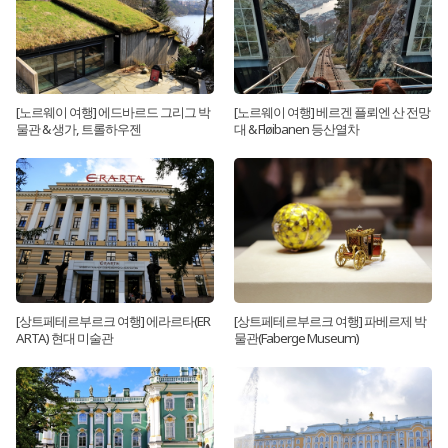
[노르웨이 여행] 에드바르드 그리그 박
[노르웨이 여행] 베르겐 플뢰엔 산 전망
물관 & 생가, 트롤하우젠
대 & Fløibanen 등산열차
[상트페테르부르크 여행] 에라르타(ER
[상트페테르부르크 여행] 파베르제 박
ARTA) 현대 미술관
물관(Faberge Museum)