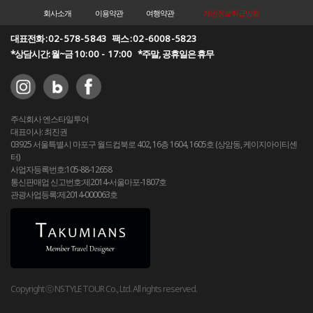
회사소개
이용약관
여행약관
개인정보취급방침
대표전화 :
02-578-5843
팩스 :
02-6008-5823
*상담시간: 월~금
10:00 - 17:00
*주말, 공휴일은 휴무
주식회사 엔스타일투어
대표이사: 최진권
03925 서울특별시 마포구 월드컵북로 402, 16층 1604, 1605호 (상암동, 케이지아이티센
터)
사업자등록번호:105-88-12658
통신판매업 신고번호:제2014-서울마포-1807호
관광사업등록:제2014-000063호
Copyright ⓒ NSTYLE TOUR Co., Ltd. All rights reserved.