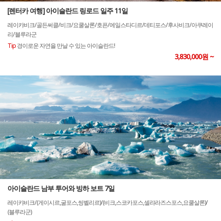
[렌터카 여행] 아이슬란드 링로드 일주 11일
레이캬비크/골든써클/비크/요쿨살론/호픈/에일스타디르/데티포스/후사비크/아쿠레이
리/블루라군
Tip
경이로운 자연을 만날 수 있는 아이슬란드!
3,830,000원 ~
아이슬란드 남부 투어와 빙하 보트 7일
레이캬비크/(게이시르,굴포스,씽벨리르)/(비크,스코카포스,셀랴라즈스포스,요쿨살론)/
(블루라군)