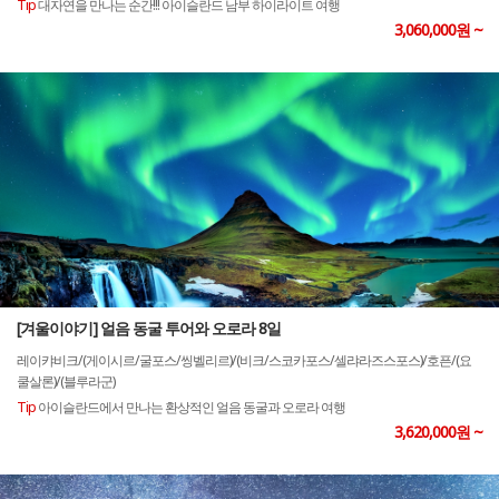
Tip
대자연을 만나는 순간!!! 아이슬란드 남부 하이라이트 여행
3,060,000원 ~
[겨울이야기] 얼음 동굴 투어와 오로라 8일
레이캬비크/(게이시르/굴포스/씽벨리르)/(비크/스코카포스/셀랴라즈스포스)/호픈/(요
쿨살론)/(블루라군)
Tip
아이슬란드에서 만나는 환상적인 얼음 동굴과 오로라 여행
3,620,000원 ~