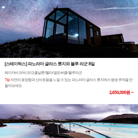
[스테이럭스] 파노라마 글라스 롯지와 블루 라군 8일
레이캬비크/비크/요쿨살론/헬라/골든써클/블루라군
Tip
자연의 웅장함과 신비로움을 느낄 수 있는 파노라마 글라스 롯지에서 평생 추억을 만
들어보세요.
2,650,000원 ~