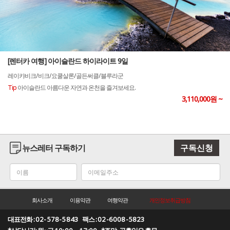
[렌터카 여행] 아이슬란드 하이라이트 9일
레이캬비크/비크/요쿨살론/골든써클/블루라군
Tip
아이슬란드 아름다운 자연과 온천을 즐겨보세요.
3,110,000원 ~
뉴스레터 구독하기
구독신청
회사소개
이용약관
여행약관
개인정보취급방침
대표전화 :
02-578-5843
팩스 :
02-6008-5823