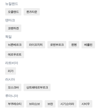
뉴질랜드
오클랜드
퀸즈타운
덴마크
코펜하겐
독일
뉘른베르크
라이프치히
로텐부르크
뮌헨
베를린
에르푸르트
라트비아
리가
러시아
모스크바
상트페테르부르크
루마니아
부쿠레슈티
브라쇼브
브란
시기쇼아라
시비우