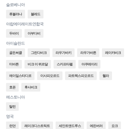
슬로베니아
류블랴나
블레드
아랍에미레이트연합국
두바이
아부다비
아이슬란드
골든써클
그린다비크
라우가바키
라우가바튼
레이캬비크
미바튼
비크 이 뮈르달
스카프타펠
아쿠레이리
에이일스타디르
이사피오르드
파트렉스피오르드
헬라
호픈
후사비크
에스토니아
탈린
영국
런던
레이크디스트릭트
세인트앤드루스
에든버러
요크