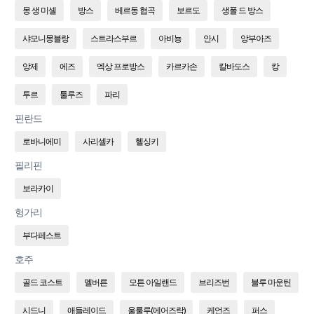
몽 생 미셸
방스
베르동 협곡
보르도
생폴 드 방스
샤모니몽블랑
스트라스부르
아비뇽
안시
앙부아즈
앙제
에즈
엑상 프로방스
카르카손
칼바도스
캉
투르
툴루즈
파리
핀란드
로바니에미
사리셀카
헬싱키
필리핀
보라카이
헝가리
부다페스트
호주
골드 코스트
멜버른
모튼 아일랜드
브리즈번
블루 마운틴
시드니
애들레이드
울룰루(에어즈락)
케언즈
퍼스