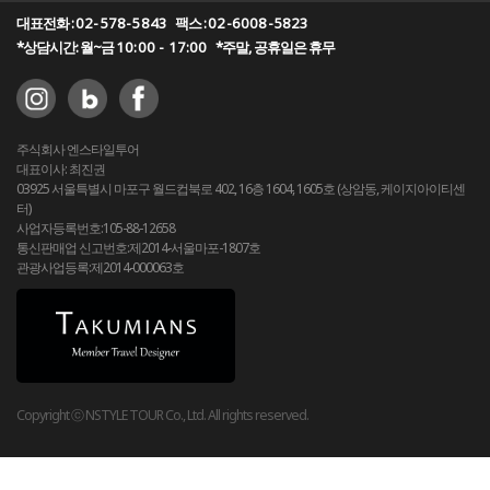
대표전화 :
02-578-5843
팩스 :
02-6008-5823
*상담시간: 월~금
10:00 - 17:00
*주말, 공휴일은 휴무
주식회사 엔스타일투어
대표이사: 최진권
03925 서울특별시 마포구 월드컵북로 402, 16층 1604, 1605호 (상암동, 케이지아이티센
터)
사업자등록번호:105-88-12658
통신판매업 신고번호:제2014-서울마포-1807호
관광사업등록:제2014-000063호
Copyright ⓒ NSTYLE TOUR Co., Ltd. All rights reserved.