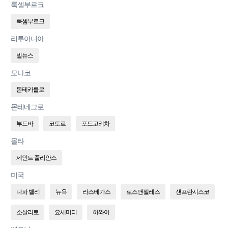
룩셈부르크
룩셈부르크
리투아니아
빌뉴스
모나코
몬테카를로
몬테네그로
부드바
코토르
포드고리차
몰타
세인트 줄리안스
미국
나파 밸리
뉴욕
라스베가스
로스앤젤레스
샌프란시스코
소살리토
요세미티
하와이