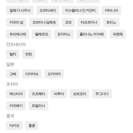
알페 디 시우시
오르티세이
카스텔리나 인 키안티
카타니아
카프리 섬
코르티나 담페초
코모
타오르미나
토리노
트리에스테
팔레르모
포지타노
폴리냐노 아 마레
피렌체
인도네시아
발리
빈탄
일본
고베
다카마쓰
오카야마
조지아
메스티아
므츠헤타
바투미
보르조미
주그디디
카즈베기
트빌리시
중국
마카오
홍콩