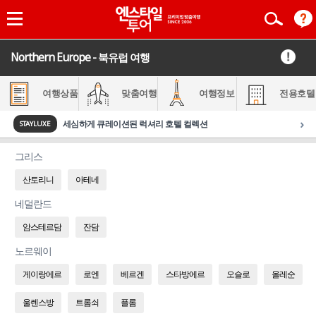
Northern Europe - 북유럽 여행
여행상품
맞춤여행
여행정보
전용호텔
›
세심하게 큐레이션된 럭셔리 호텔 컬렉션
STAYLUXE
그리스
산토리니
아테네
네덜란드
암스테르담
잔담
노르웨이
게이랑에르
로엔
베르겐
스타방에르
오슬로
올레순
울렌스방
트롬쇠
플롬