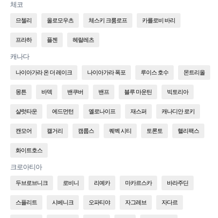
체코
므첼리
올로모우츠
체스키 크룸로프
카를로비 바리
프라하
플젠
헤랄레츠
캐나다
나이아가라 온 더 레이크
나이아가라 폭포
루이스 호수
몬트리올
몽튼
바덱
밴쿠버
밴프
블루 마운틴
빅토리아
샬럿타운
에드먼턴
옐로나이프
재스퍼
캐나디안 로키
캔모어
캘거리
캠룹스
퀘벡 시티
토론토
핼리팩스
화이트호스
크로아티아
두브로브니크
로비니
리예카
마카르스카
바라주딘
스플리트
시베니크
오파티야
자그레브
자다르