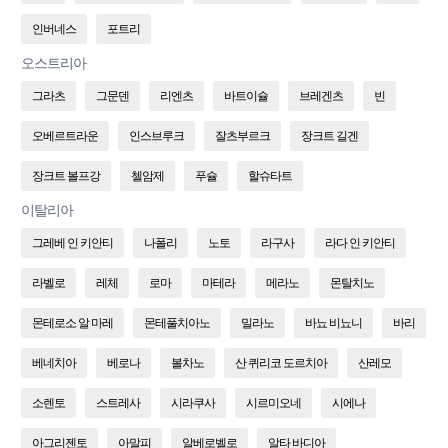
인버네스
포트리
오스트리아
그라츠
그문덴
리엔츠
바트이슐
브레겐츠
빈
오베르트라운
인스브루크
잘츠부르크
장크트 길겐
장크트 볼프강
첼암제
푸슐
할슈타트
이탈리아
그레베 인 키안티
나폴리
노토
라구사
라다 인 키안티
라벨로
레체
로마
마테라
메라노
몬탈치노
몬테로소 알 마레
몬테풀치아노
밀라노
바뇨 비뇨니
바리
베네치아
베로나
볼차노
산 퀴리코 도르치아
산레모
소렌토
스트레사
시라쿠사
시르미오네
시에나
아그리젠토
아말피
알베로벨로
알타 바디아