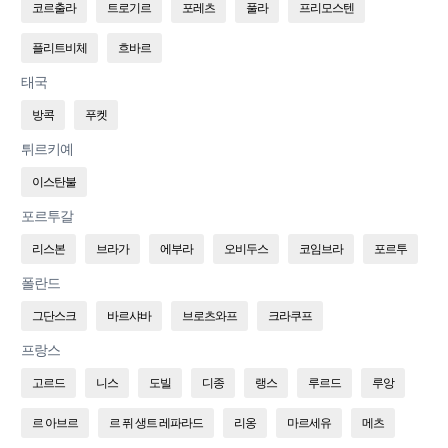
코르출라
트로기르
포레츠
풀라
프리모스텐
플리트비체
흐바르
태국
방콕
푸켓
튀르키예
이스탄불
포르투갈
리스본
브라가
에부라
오비두스
코임브라
포르투
폴란드
그단스크
바르샤바
브로츠와프
크라쿠프
프랑스
고르드
니스
도빌
디종
랭스
루르드
루앙
르 아브르
르 퓌 생트 레파라드
리옹
마르세유
메츠