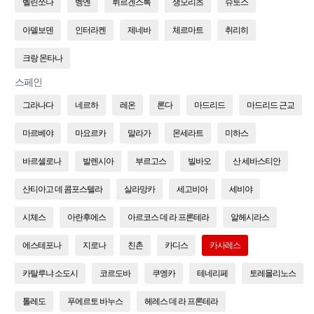
벨린쪼나
벵엔
뷔르겐스톡
생모리츠
슈토스
아델보덴
인터라켄
제네바
체르마트
취리히
크랑 몬타나
스페인
그라나다
네르하
레온
론다
마드리드
마드리드 근교
마르베야
마요르카
말라가
몬세라트
미하스
바르셀로나
발렌시아
부르고스
빌바오
산 세바스티안
산티아고 데 콤포스텔라
살라망카
세고비아
세비야
시체스
아란후에스
아르코스 데 라 프론테라
알헤시라스
에스테포나
지로나
친촌
카디스
카사레스
카탈루냐 소도시
코르도바
쿠엥카
테네리페
토레몰리노스
톨레도
푸에르토 바누스
헤레스 데 라 프론테라