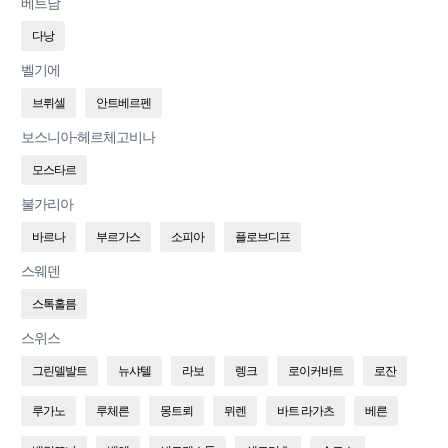
베트남
다낭
벨기에
브뤼셀
안트베르펜
보스니아-헤르체고비나
모스타르
불가리아
바르나
부르가스
소피아
플로브디프
스웨덴
스톡홀름
스위스
그린델발트
뉴샤텔
라보
렝크
로이커바트
로잔
루가노
루체른
몽트뢰
뮈렌
바트 라가츠
베른