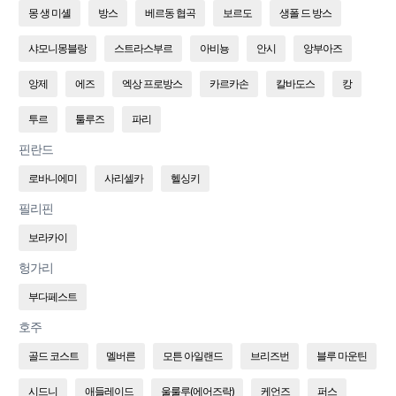
몽 생 미셸
방스
베르동 협곡
보르도
생폴 드 방스
샤모니몽블랑
스트라스부르
아비뇽
안시
앙부아즈
앙제
에즈
엑상 프로방스
카르카손
칼바도스
캉
투르
툴루즈
파리
핀란드
로바니에미
사리셀카
헬싱키
필리핀
보라카이
헝가리
부다페스트
호주
골드 코스트
멜버른
모튼 아일랜드
브리즈번
블루 마운틴
시드니
애들레이드
울룰루(에어즈락)
케언즈
퍼스