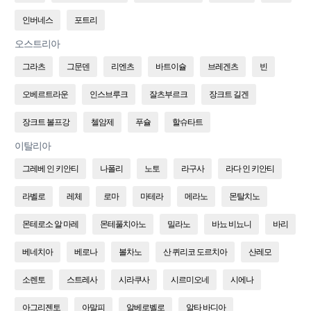
인버네스
포트리
오스트리아
그라츠
그문덴
리엔츠
바트이슐
브레겐츠
빈
오베르트라운
인스브루크
잘츠부르크
장크트 길겐
장크트 볼프강
첼암제
푸슐
할슈타트
이탈리아
그레베 인 키안티
나폴리
노토
라구사
라다 인 키안티
라벨로
레체
로마
마테라
메라노
몬탈치노
몬테로소 알 마레
몬테풀치아노
밀라노
바뇨 비뇨니
바리
베네치아
베로나
볼차노
산 퀴리코 도르치아
산레모
소렌토
스트레사
시라쿠사
시르미오네
시에나
아그리젠토
아말피
알베로벨로
알타 바디아