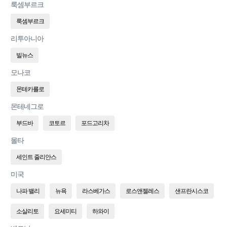
룩셈부르크
룩셈부르크
리투아니아
빌뉴스
모나코
몬테카를로
몬테네그로
부드바
코토르
포드고리차
몰타
세인트 줄리안스
미국
나파 밸리
뉴욕
라스베가스
로스앤젤레스
샌프란시스코
소살리토
요세미티
하와이