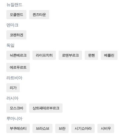
뉴질랜드
오클랜드
퀸즈타운
덴마크
코펜하겐
독일
뉘른베르크
라이프치히
로텐부르크
뮌헨
베를린
에르푸르트
라트비아
리가
러시아
모스크바
상트페테르부르크
루마니아
부쿠레슈티
브라쇼브
브란
시기쇼아라
시비우