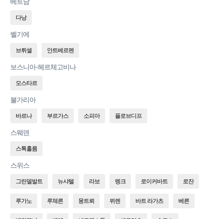
베트남
다낭
벨기에
브뤼셀
안트베르펜
보스니아-헤르체고비나
모스타르
불가리아
바르나
부르가스
소피아
플로브디프
스웨덴
스톡홀름
스위스
그린델발트
뉴샤텔
라보
렝크
로이커바트
로잔
루가노
루체른
몽트뢰
뮈렌
바트 라가츠
베른