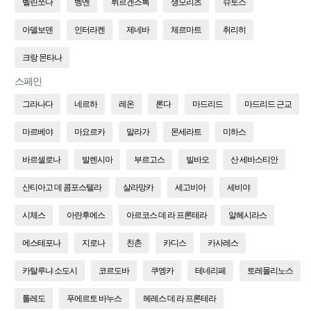
벨린쪼나
벵엔
뷔르겐스톡
생모리츠
슈토스
아델보덴
인터라켄
제네바
체르마트
취리히
크랑 몬타나
스페인
그라나다
네르하
레온
론다
마드리드
마드리드 근교
마르베야
마요르카
말라가
몬세라트
미하스
바르셀로나
발렌시아
부르고스
빌바오
산 세바스티안
산티아고 데 콤포스텔라
살라망카
세고비아
세비야
시체스
아란후에스
아르코스 데 라 프론테라
알헤시라스
에스테포나
지로나
친촌
카디스
카사레스
카탈루냐 소도시
코르도바
쿠엥카
테네리페
토레몰리노스
톨레도
푸에르토 바누스
헤레스 데 라 프론테라