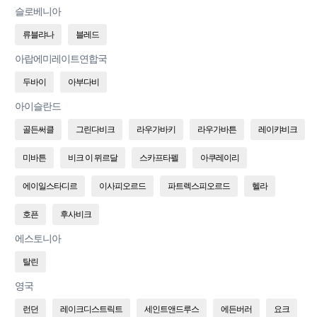
슬로베니아
류블랴나
블레드
아랍에미레이트연합국
두바이
아부다비
아이슬란드
골든써클
그린다비크
라우가바키
라우가바튼
레이캬비크
미바튼
비크 이 뮈르달
스카프타펠
아쿠레이리
에이일스타디르
이사피오르드
파트렉스피오르드
헬라
호픈
후사비크
에스토니아
탈린
영국
런던
레이크디스트릭트
세인트앤드루스
에든버러
요크