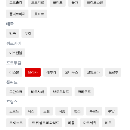
코르출라
트로기르
포레츠
풀라
프리모스텐
플리트비체
흐바르
태국
방콕
푸켓
튀르키예
이스탄불
포르투갈
리스본
브라가
에부라
오비두스
코임브라
포르투
폴란드
그단스크
바르샤바
브로츠와프
크라쿠프
프랑스
고르드
니스
도빌
디종
랭스
루르드
루앙
르 아브르
르 퓌 생트 레파라드
리옹
마르세유
메츠