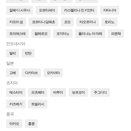
알페 디 시우시
오르티세이
카스텔리나 인 키안티
카타니아
카프리 섬
코르티나 담페초
코모
타오르미나
토리노
트리에스테
팔레르모
포지타노
폴리냐노 아 마레
피렌체
인도네시아
발리
빈탄
일본
고베
다카마쓰
오카야마
조지아
메스티아
므츠헤타
바투미
보르조미
주그디디
카즈베기
트빌리시
중국
마카오
홍콩