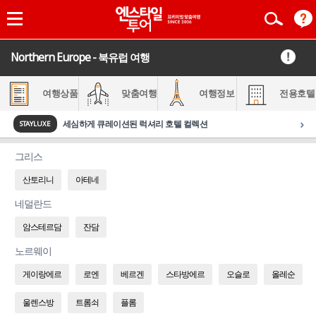
Northern Europe - 북유럽 여행
여행상품
맞춤여행
여행정보
전용호텔
›
세심하게 큐레이션된 럭셔리 호텔 컬렉션
STAYLUXE
그리스
산토리니
아테네
네덜란드
암스테르담
잔담
노르웨이
게이랑에르
로엔
베르겐
스타방에르
오슬로
올레순
울렌스방
트롬쇠
플롬