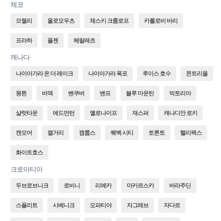
체코
므첼리
올로모우츠
체스키 크룸로프
카를로비 바리
프라하
플젠
헤랄레츠
캐나다
나이아가라 온 더 레이크
나이아가라 폭포
루이스 호수
몬트리올
몽튼
바덱
밴쿠버
밴프
블루 마운틴
빅토리아
샬럿타운
에드먼턴
옐로나이프
재스퍼
캐나디안 로키
캔모어
캘거리
캠룹스
퀘벡 시티
토론토
핼리팩스
화이트호스
크로아티아
두브로브니크
로비니
리예카
마카르스카
바라주딘
스플리트
시베니크
오파티야
자그레브
자다르