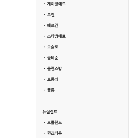
ㆍ
게이랑에르
ㆍ
로엔
ㆍ
베르겐
ㆍ
스타방에르
ㆍ
오슬로
ㆍ
올레순
ㆍ
울렌스방
ㆍ
트롬쇠
ㆍ
플롬
뉴질랜드
ㆍ
오클랜드
ㆍ
퀸즈타운