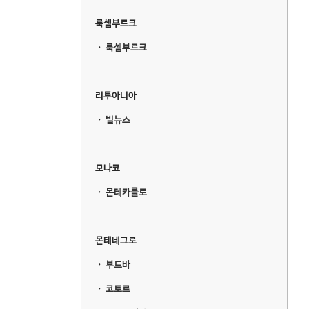
룩셈부르크
ㆍ
룩셈부르크
리투아니아
ㆍ
빌뉴스
모나코
ㆍ
몬테카를로
몬테네그로
ㆍ
부드바
ㆍ
코토르