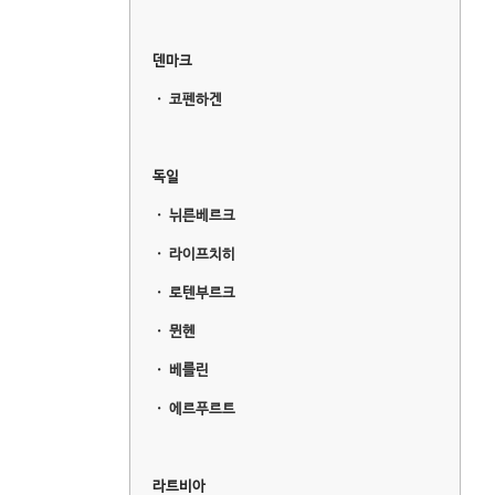
덴마크
ㆍ
코펜하겐
독일
ㆍ
뉘른베르크
ㆍ
라이프치히
ㆍ
로텐부르크
ㆍ
뮌헨
ㆍ
베를린
ㆍ
에르푸르트
라트비아