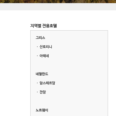
지역별 전용호텔
그리스
ㆍ
산토리니
ㆍ
아테네
네덜란드
ㆍ
암스테르담
ㆍ
잔담
노르웨이