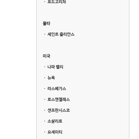
ㆍ
포드고리차
몰타
ㆍ
세인트 줄리안스
미국
ㆍ
나파 밸리
ㆍ
뉴욕
ㆍ
라스베가스
ㆍ
로스앤젤레스
ㆍ
샌프란시스코
ㆍ
소살리토
ㆍ
요세미티