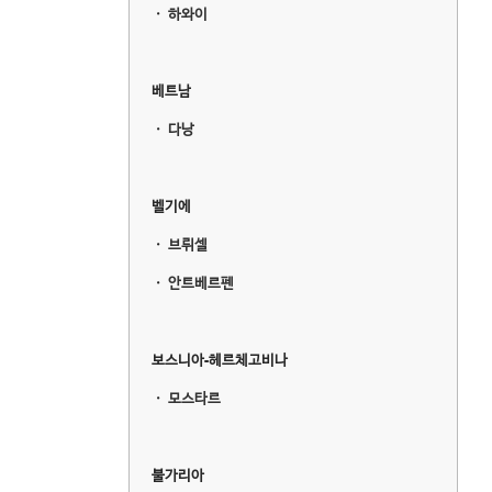
ㆍ
하와이
베트남
ㆍ
다낭
벨기에
ㆍ
브뤼셀
ㆍ
안트베르펜
보스니아-헤르체고비나
ㆍ
모스타르
불가리아