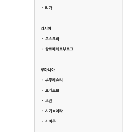
ㆍ
리가
러시아
ㆍ
모스크바
ㆍ
상트페테르부르크
루마니아
ㆍ
부쿠레슈티
ㆍ
브라쇼브
ㆍ
브란
ㆍ
시기쇼아라
ㆍ
시비우