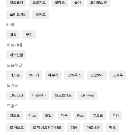
코르출라
트로기르
포레츠
풀라
프리모스텐
플리트비체
흐바르
태국
방콕
푸켓
튀르키예
이스탄불
포르투갈
리스본
브라가
에부라
오비두스
코임브라
포르투
폴란드
그단스크
바르샤바
브로츠와프
크라쿠프
프랑스
고르드
니스
도빌
디종
랭스
루르드
루앙
르 아브르
르 퓌 생트 레파라드
리옹
마르세유
메츠