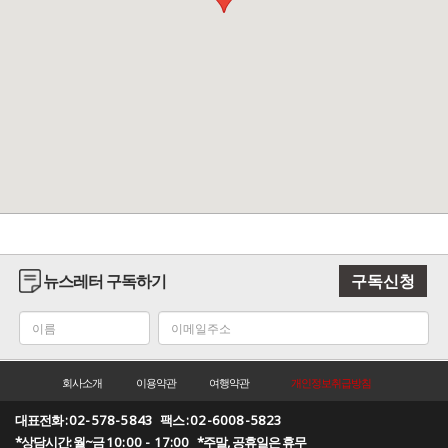
뉴스레터 구독하기
구독신청
회사소개
이용약관
여행약관
개인정보취급방침
대표전화 :
02-578-5843
팩스 :
02-6008-5823
*상담시간: 월~금
10:00 - 17:00
*주말, 공휴일은 휴무