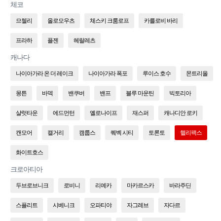
체코
므첼리
올로모우츠
체스키 크룸로프
카를로비 바리
프라하
플젠
헤랄레츠
캐나다
나이아가라 온 더 레이크
나이아가라 폭포
루이스 호수
몬트리올
몽튼
바덱
밴쿠버
밴프
블루 마운틴
빅토리아
샬럿타운
에드먼턴
옐로나이프
재스퍼
캐나디안 로키
캔모어
캘거리
캠룹스
퀘벡 시티
토론토
핼리팩스
화이트호스
크로아티아
두브로브니크
로비니
리예카
마카르스카
바라주딘
스플리트
시베니크
오파티야
자그레브
자다르