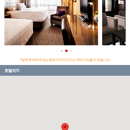
*실제 투숙하게 되는 방과 이미지가 다소 차이가 있을 수 있습니다.
호텔위치