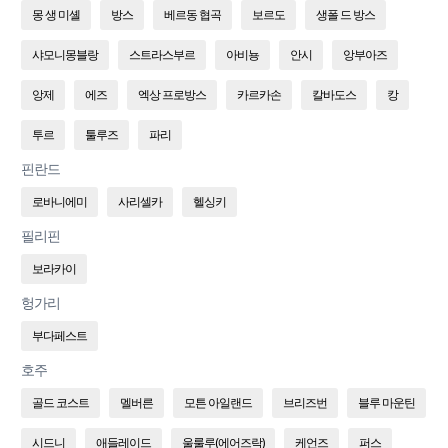
몽 생 미셸
방스
베르동 협곡
보르도
생폴 드 방스
샤모니몽블랑
스트라스부르
아비뇽
안시
앙부아즈
앙제
에즈
엑상 프로방스
카르카손
칼바도스
캉
투르
툴루즈
파리
핀란드
로바니에미
사리셀카
헬싱키
필리핀
보라카이
헝가리
부다페스트
호주
골드 코스트
멜버른
모튼 아일랜드
브리즈번
블루 마운틴
시드니
애들레이드
울룰루(에어즈락)
케언즈
퍼스