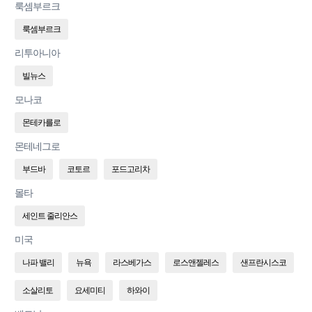
룩셈부르크
룩셈부르크
리투아니아
빌뉴스
모나코
몬테카를로
몬테네그로
부드바
코토르
포드고리차
몰타
세인트 줄리안스
미국
나파 밸리
뉴욕
라스베가스
로스앤젤레스
샌프란시스코
소살리토
요세미티
하와이