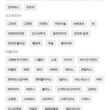
인버네스
포트리
오스트리아
그라츠
그문덴
리엔츠
바트이슐
브레겐츠
빈
오베르트라운
인스브루크
잘츠부르크
장크트 길겐
장크트 볼프강
첼암제
푸슐
할슈타트
이탈리아
그레베 인 키안티
나폴리
노토
라구사
라다 인 키안티
라벨로
레체
로마
마테라
메라노
몬탈치노
몬테로소 알 마레
몬테풀치아노
밀라노
바뇨 비뇨니
바리
베네치아
베로나
볼차노
산 퀴리코 도르치아
산레모
소렌토
스트레사
시라쿠사
시르미오네
시에나
아그리젠토
아말피
알베로벨로
알타 바디아