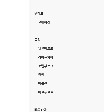
덴마크
ㆍ
코펜하겐
독일
ㆍ
뉘른베르크
ㆍ
라이프치히
ㆍ
로텐부르크
ㆍ
뮌헨
ㆍ
베를린
ㆍ
에르푸르트
라트비아