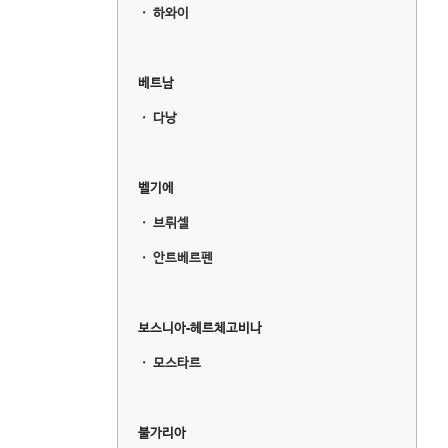
ㆍ
하와이
베트남
ㆍ
다낭
벨기에
ㆍ
브뤼셀
ㆍ
안트베르펜
보스니아-헤르체고비나
ㆍ
모스타르
불가리아