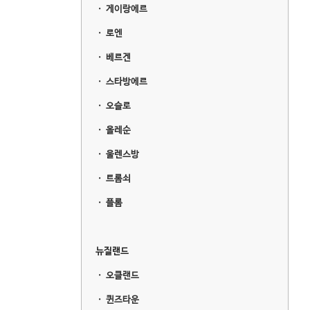
ㆍ
게이랑에르
ㆍ
로엔
ㆍ
베르겐
ㆍ
스타방에르
ㆍ
오슬로
ㆍ
올레순
ㆍ
울렌스방
ㆍ
트롬쇠
ㆍ
플롬
뉴질랜드
ㆍ
오클랜드
ㆍ
퀸즈타운