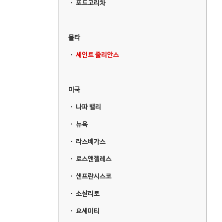
ㆍ
포드고리차
몰타
ㆍ
세인트 줄리안스
미국
ㆍ
나파 밸리
ㆍ
뉴욕
ㆍ
라스베가스
ㆍ
로스앤젤레스
ㆍ
샌프란시스코
ㆍ
소살리토
ㆍ
요세미티