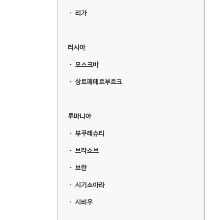
ㆍ
리가
러시아
ㆍ
모스크바
ㆍ
상트페테르부르크
루마니아
ㆍ
부쿠레슈티
ㆍ
브라쇼브
ㆍ
브란
ㆍ
시기쇼아라
ㆍ
시비우