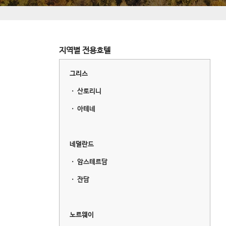
지역별 전용호텔
그리스
ㆍ
산토리니
ㆍ
아테네
네덜란드
ㆍ
암스테르담
ㆍ
잔담
노르웨이