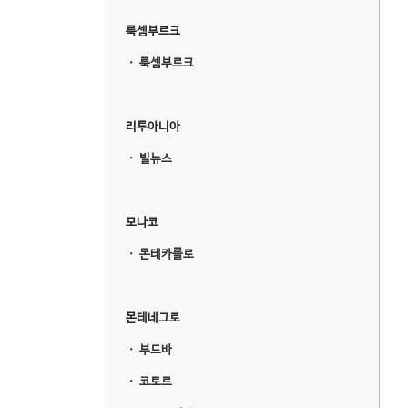
룩셈부르크
ㆍ
룩셈부르크
리투아니아
ㆍ
빌뉴스
모나코
ㆍ
몬테카를로
몬테네그로
ㆍ
부드바
ㆍ
코토르