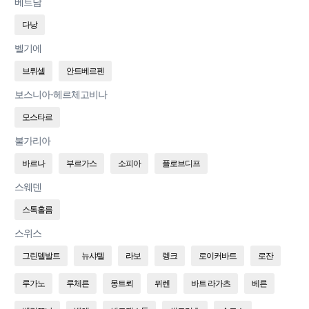
베트남
다낭
벨기에
브뤼셀
안트베르펜
보스니아-헤르체고비나
모스타르
불가리아
바르나
부르가스
소피아
플로브디프
스웨덴
스톡홀름
스위스
그린델발트
뉴샤텔
라보
렝크
로이커바트
로잔
루가노
루체른
몽트뢰
뮈렌
바트 라가츠
베른