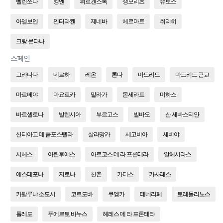
벨린쪼나
벵엔
뷔르겐스톡
생모리츠
슈토스
아델보덴
인터라켄
제네바
체르마트
취리히
크랑 몬타나
스페인
그라나다
네르하
레온
론다
마드리드
마드리드 근교
마르베야
마요르카
말라가
몬세라트
미하스
바르셀로나
발렌시아
부르고스
빌바오
산 세바스티안
산티아고 데 콤포스텔라
살라망카
세고비아
세비야
시체스
아란후에스
아르코스 데 라 프론테라
알헤시라스
에스테포나
지로나
친촌
카디스
카사레스
카탈루냐 소도시
코르도바
쿠엥카
테네리페
토레몰리노스
톨레도
푸에르토 바누스
헤레스 데 라 프론테라