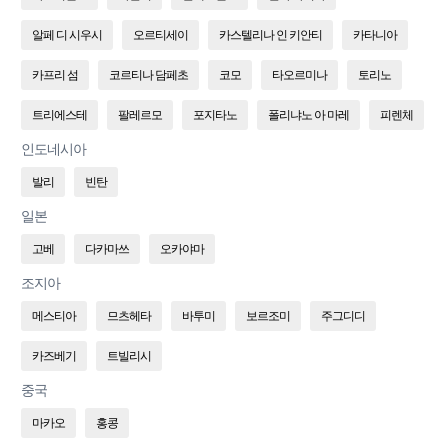
알페 디 시우시
오르티세이
카스텔리나 인 키안티
카타니아
카프리 섬
코르티나 담페초
코모
타오르미나
토리노
트리에스테
팔레르모
포지타노
폴리냐노 아 마레
피렌체
인도네시아
발리
빈탄
일본
고베
다카마쓰
오카야마
조지아
메스티아
므츠헤타
바투미
보르조미
주그디디
카즈베기
트빌리시
중국
마카오
홍콩