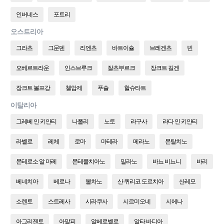
인버네스
포트리
오스트리아
그라츠
그문덴
리엔츠
바트이슐
브레겐츠
빈
오베르트라운
인스브루크
잘츠부르크
장크트 길겐
장크트 볼프강
첼암제
푸슐
할슈타트
이탈리아
그레베 인 키안티
나폴리
노토
라구사
라다 인 키안티
라벨로
레체
로마
마테라
메라노
몬탈치노
몬테로소 알 마레
몬테풀치아노
밀라노
바뇨 비뇨니
바리
베네치아
베로나
볼차노
산 퀴리코 도르치아
산레모
소렌토
스트레사
시라쿠사
시르미오네
시에나
아그리젠토
아말피
알베로벨로
알타 바디아