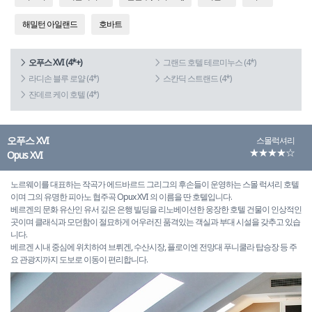
해밀턴 아일랜드
호바트
오푸스 XVI (4*+)
그랜드 호텔 테르미누스 (4*)
라디손 블루 로얄 (4*)
스칸딕 스트랜드 (4*)
잔데르 케이 호텔 (4*)
오푸스 XVI
스몰럭셔리
★★★★☆
Opus XVI
노르웨이를 대표하는 작곡가 에드바르드 그리그의 후손들이 운영하는 스몰 럭셔리 호텔
이며 그의 유명한 피아노 협주곡 Opux XVI 의 이름을 딴 호텔입니다.
베르겐의 문화 유산인 유서 깊은 은행 빌딩을 리노베이션한 웅장한 호텔 건물이 인상적인
곳이며 클래식과 모던함이 절묘하게 어우러진 품격있는 객실과 부대 시설을 갖추고 있습
니다.
베르겐 시내 중심에 위치하여 브뤼겐, 수산시장, 플로이엔 전망대 푸니쿨라 탑승장 등 주
요 관광지까지 도보로 이동이 편리합니다.