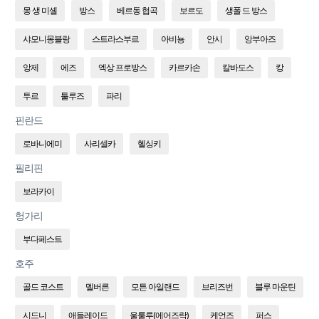
몽 생 미셸
방스
베르동 협곡
보르도
생폴 드 방스
샤모니몽블랑
스트라스부르
아비뇽
안시
앙부아즈
앙제
에즈
엑상 프로방스
카르카손
칼바도스
캉
투르
툴루즈
파리
핀란드
로바니에미
사리셀카
헬싱키
필리핀
보라카이
헝가리
부다페스트
호주
골드 코스트
멜버른
모튼 아일랜드
브리즈번
블루 마운틴
시드니
애들레이드
울룰루(에어즈락)
케언즈
퍼스