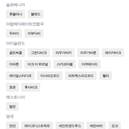
슬로베니아
류블랴나
블레드
아랍에미레이트연합국
두바이
아부다비
아이슬란드
골든써클
그린다비크
라우가바키
라우가바튼
레이캬비크
미바튼
비크 이 뮈르달
스카프타펠
아쿠레이리
에이일스타디르
이사피오르드
파트렉스피오르드
헬라
호픈
후사비크
에스토니아
탈린
영국
런던
레이크디스트릭트
세인트앤드루스
에든버러
요크