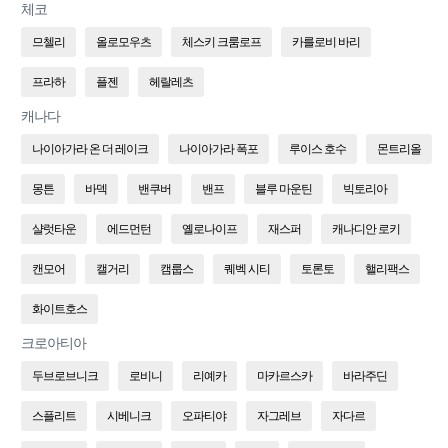
체코
므첼리
올로모우츠
체스키 크룸로프
카를로비 바리
프라하
플젠
헤랄레츠
캐나다
나이아가라 온 더 레이크
나이아가라 폭포
루이스 호수
몬트리올
몽튼
바덱
밴쿠버
밴프
블루 마운틴
빅토리아
샬럿타운
에드먼턴
옐로나이프
재스퍼
캐나디안 로키
캔모어
캘거리
캠룹스
퀘벡 시티
토론토
핼리팩스
화이트호스
크로아티아
두브로브니크
로비니
리예카
마카르스카
바라주딘
스플리트
시베니크
오파티야
자그레브
자다르