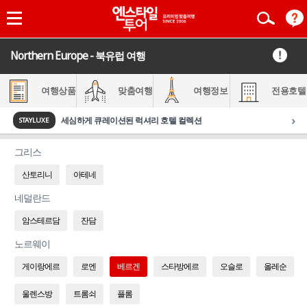
Northern Europe - 북유럽 여행
여행상품
맞춤여행
여행정보
전용호텔
›
세심하게 큐레이션된 럭셔리 호텔 컬렉션
STAYLUXE
그리스
산토리니
아테네
네덜란드
암스테르담
잔담
노르웨이
게이랑에르
로엔
베르겐
스타방에르
오슬로
올레순
울렌스방
트롬쇠
플롬