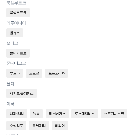
룩셈부르크
룩셈부르크
리투아니아
빌뉴스
모나코
몬테카를로
몬테네그로
부드바
코토르
포드고리차
몰타
세인트 줄리안스
미국
나파 밸리
뉴욕
라스베가스
로스앤젤레스
샌프란시스코
소살리토
요세미티
하와이