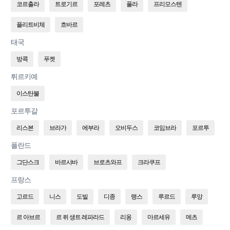
코르출라
트로기르
포레츠
풀라
프리모스텐
플리트비체
흐바르
태국
방콕
푸켓
튀르키예
이스탄불
포르투갈
리스본
브라가
에부라
오비두스
코임브라
포르투
폴란드
그단스크
바르샤바
브로츠와프
크라쿠프
프랑스
고르드
니스
도빌
디종
랭스
루르드
루앙
르 아브르
르 퓌 생트 레파라드
리옹
마르세유
메츠