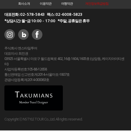
회사소개
이용약관
여행약관
개인정보취급방침
대표전화 :
02-578-5843
팩스 :
02-6008-5823
*상담시간: 월~금
10:00 - 17:00
*주말, 공휴일은 휴무
주식회사 엔스타일투어
대표이사: 최진권
03925 서울특별시 마포구 월드컵북로 402, 16층 1604, 1605호 (상암동, 케이지아이티센
터)
사업자등록번호:105-88-12658
통신판매업 신고번호:제2014-서울마포-1807호
관광사업등록:제2014-000063호
Copyright ⓒ NSTYLE TOUR Co., Ltd. All rights reserved.