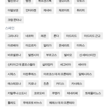
벨린쪼나
벵엔
뷔르겐스톡
생모리츠
슈토스
아델보덴
인터라켄
제네바
체르마트
취리히
크랑 몬타나
스페인
그라나다
네르하
레온
론다
마드리드
마드리드 근교
마르베야
마요르카
말라가
몬세라트
미하스
바르셀로나
발렌시아
부르고스
빌바오
산 세바스티안
산티아고 데 콤포스텔라
살라망카
세고비아
세비야
시체스
아란후에스
아르코스 데 라 프론테라
알헤시라스
에스테포나
지로나
친촌
카디스
카사레스
카탈루냐 소도시
코르도바
쿠엥카
테네리페
토레몰리노스
톨레도
푸에르토 바누스
헤레스 데 라 프론테라