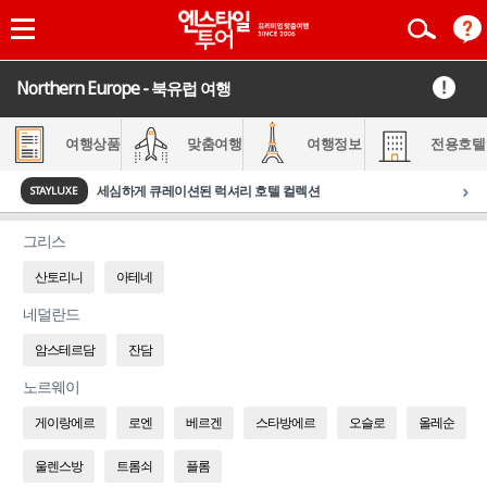
Northern Europe - 북유럽 여행
여행상품
맞춤여행
여행정보
전용호텔
›
세심하게 큐레이션된 럭셔리 호텔 컬렉션
STAYLUXE
그리스
산토리니
아테네
네덜란드
암스테르담
잔담
노르웨이
게이랑에르
로엔
베르겐
스타방에르
오슬로
올레순
울렌스방
트롬쇠
플롬