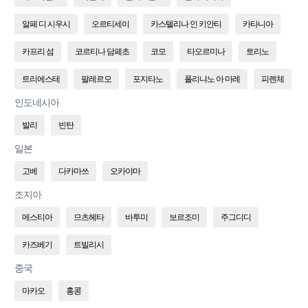
알페 디 시우시
오르티세이
카스텔리나 인 키안티
카타니아
카프리 섬
코르티나 담페초
코모
타오르미나
토리노
트리에스테
팔레르모
포지타노
폴리냐노 아 마레
피렌체
인도네시아
발리
빈탄
일본
고베
다카마쓰
오카야마
조지아
메스티아
므츠헤타
바투미
보르조미
주그디디
카즈베기
트빌리시
중국
마카오
홍콩