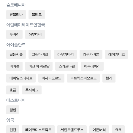
슬로베니아
류블랴나
블레드
아랍에미레이트연합국
두바이
아부다비
아이슬란드
골든써클
그린다비크
라우가바키
라우가바튼
레이캬비크
미바튼
비크 이 뮈르달
스카프타펠
아쿠레이리
에이일스타디르
이사피오르드
파트렉스피오르드
헬라
호픈
후사비크
에스토니아
탈린
영국
런던
레이크디스트릭트
세인트앤드루스
에든버러
요크