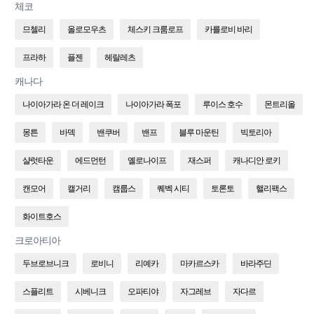
체코
므첼리
올로모우츠
체스키 크룸로프
카를로비 바리
프라하
플젠
헤랄레츠
캐나다
나이아가라 온 더 레이크
나이아가라 폭포
루이스 호수
몬트리올
몽튼
바덱
밴쿠버
밴프
블루 마운틴
빅토리아
샬럿타운
에드먼턴
옐로나이프
재스퍼
캐나디안 로키
캔모어
캘거리
캠룹스
퀘벡 시티
토론토
핼리팩스
화이트호스
크로아티아
두브로브니크
로비니
리예카
마카르스카
바라주딘
스플리트
시베니크
오파티야
자그레브
자다르