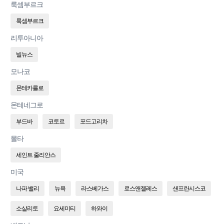
룩셈부르크
룩셈부르크
리투아니아
빌뉴스
모나코
몬테카를로
몬테네그로
부드바
코토르
포드고리차
몰타
세인트 줄리안스
미국
나파 밸리
뉴욕
라스베가스
로스앤젤레스
샌프란시스코
소살리토
요세미티
하와이