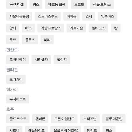
몽 생 미셸
방스
베르동 협곡
보르도
생폴 드 방스
샤모니몽블랑
스트라스부르
아비뇽
안시
앙부아즈
앙제
에즈
엑상 프로방스
카르카손
칼바도스
캉
투르
툴루즈
파리
핀란드
로바니에미
사리셀카
헬싱키
필리핀
보라카이
헝가리
부다페스트
호주
골드 코스트
멜버른
모튼 아일랜드
브리즈번
블루 마운틴
시드니
애들레이드
울룰루(에어즈락)
케언즈
퍼스