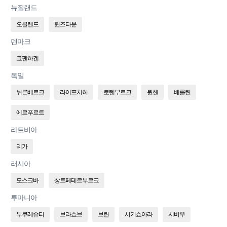
뉴질랜드
오클랜드
퀸즈타운
덴마크
코펜하겐
독일
뉘른베르크
라이프치히
로텐부르크
뮌헨
베를린
에르푸르트
라트비아
리가
러시아
모스크바
상트페테르부르크
루마니아
부쿠레슈티
브라쇼브
브란
시기쇼아라
시비우