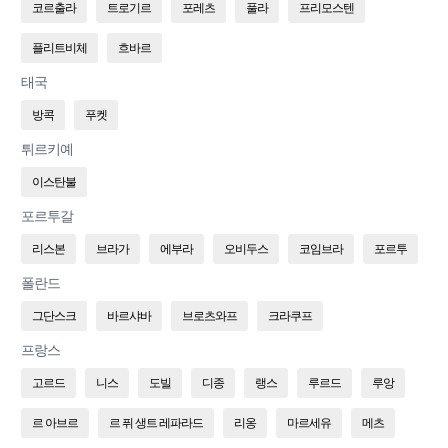
코르출라
트로기르
포레츠
풀라
프리모스텐
플리트비체
흐바르
태국
방콕
푸켓
튀르키예
이스탄불
포르투갈
리스본
브라가
에부라
오비두스
코임브라
포르투
폴란드
그단스크
바르샤바
브로츠와프
크라쿠프
프랑스
고르드
니스
도빌
디종
랭스
루르드
루앙
르 아브르
르 퓌 생트 레파라드
리옹
마르세유
메츠