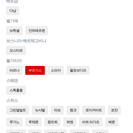
베트남
다낭
벨기에
브뤼셀
안트베르펜
보스니아-헤르체고비나
모스타르
불가리아
바르나
부르가스
소피아
플로브디프
스웨덴
스톡홀름
스위스
그린델발트
뉴샤텔
라보
렝크
로이커바트
로잔
루가노
루체른
몽트뢰
뮈렌
바트 라가츠
베른