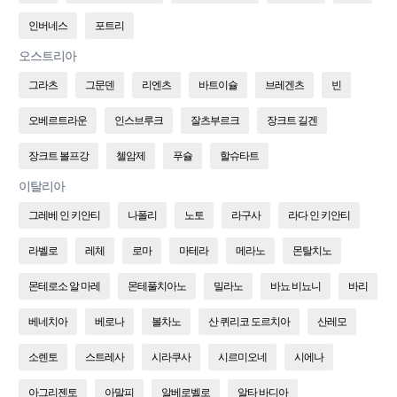
인버네스
포트리
오스트리아
그라츠
그문덴
리엔츠
바트이슐
브레겐츠
빈
오베르트라운
인스브루크
잘츠부르크
장크트 길겐
장크트 볼프강
첼암제
푸슐
할슈타트
이탈리아
그레베 인 키안티
나폴리
노토
라구사
라다 인 키안티
라벨로
레체
로마
마테라
메라노
몬탈치노
몬테로소 알 마레
몬테풀치아노
밀라노
바뇨 비뇨니
바리
베네치아
베로나
볼차노
산 퀴리코 도르치아
산레모
소렌토
스트레사
시라쿠사
시르미오네
시에나
아그리젠토
아말피
알베로벨로
알타 바디아