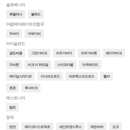
슬로베니아
류블랴나
블레드
아랍에미레이트연합국
두바이
아부다비
아이슬란드
골든써클
그린다비크
라우가바키
라우가바튼
레이캬비크
미바튼
비크 이 뮈르달
스카프타펠
아쿠레이리
에이일스타디르
이사피오르드
파트렉스피오르드
헬라
호픈
후사비크
에스토니아
탈린
영국
런던
레이크디스트릭트
세인트앤드루스
에든버러
요크