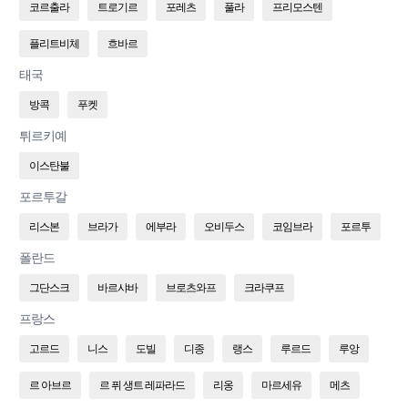
코르출라
트로기르
포레츠
풀라
프리모스텐
플리트비체
흐바르
태국
방콕
푸켓
튀르키예
이스탄불
포르투갈
리스본
브라가
에부라
오비두스
코임브라
포르투
폴란드
그단스크
바르샤바
브로츠와프
크라쿠프
프랑스
고르드
니스
도빌
디종
랭스
루르드
루앙
르 아브르
르 퓌 생트 레파라드
리옹
마르세유
메츠