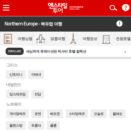
Northern Europe - 북유럽 여행
여행상품
맞춤여행
여행정보
전용호텔
›
세심하게 큐레이션된 럭셔리 호텔 컬렉션
STAYLUXE
그리스
산토리니
아테네
네덜란드
암스테르담
잔담
노르웨이
게이랑에르
로엔
베르겐
스타방에르
오슬로
올레순
울렌스방
트롬쇠
플롬