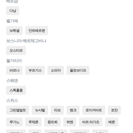
베트남
다낭
벨기에
브뤼셀
안트베르펜
보스니아-헤르체고비나
모스타르
불가리아
바르나
부르가스
소피아
플로브디프
스웨덴
스톡홀름
스위스
그린델발트
뉴샤텔
라보
렝크
로이커바트
로잔
루가노
루체른
몽트뢰
뮈렌
바트 라가츠
베른