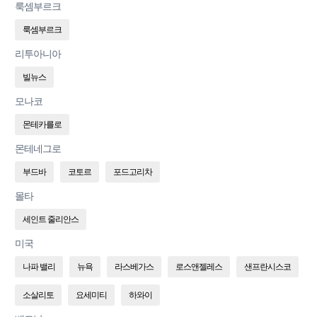
룩셈부르크
룩셈부르크
리투아니아
빌뉴스
모나코
몬테카를로
몬테네그로
부드바
코토르
포드고리차
몰타
세인트 줄리안스
미국
나파 밸리
뉴욕
라스베가스
로스앤젤레스
샌프란시스코
소살리토
요세미티
하와이