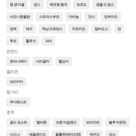
몽 생 미셸
방스
베르동 협곡
보르도
생폴 드 방스
샤모니몽블랑
스트라스부르
아비뇽
안시
앙부아즈
앙제
에즈
엑상 프로방스
카르카손
칼바도스
캉
투르
툴루즈
파리
핀란드
로바니에미
사리셀카
헬싱키
필리핀
보라카이
헝가리
부다페스트
호주
골드 코스트
멜버른
모튼 아일랜드
브리즈번
블루 마운틴
시드니
애들레이드
울룰루(에어즈락)
케언즈
퍼스