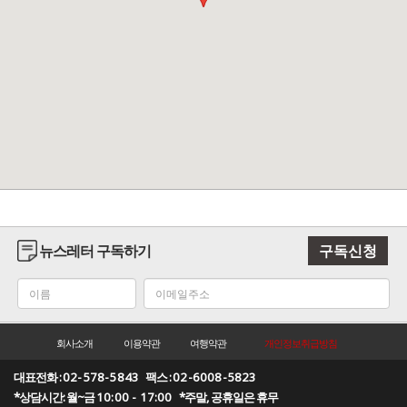
뉴스레터 구독하기
구독신청
회사소개
이용약관
여행약관
개인정보취급방침
대표전화 :
02-578-5843
팩스 :
02-6008-5823
*상담시간: 월~금
10:00 - 17:00
*주말, 공휴일은 휴무