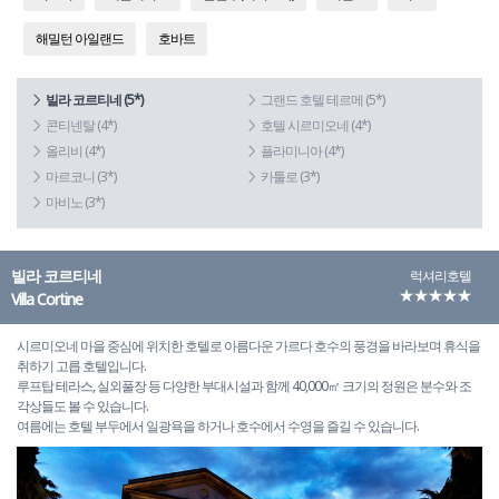
해밀턴 아일랜드
호바트
빌라 코르티네 (5*)
그랜드 호텔 테르메 (5*)
콘티넨탈 (4*)
호텔 시르미오네 (4*)
올리비 (4*)
플라미니아 (4*)
마르코니 (3*)
카툴로 (3*)
마비노 (3*)
빌라 코르티네
럭셔리호텔
★★★★★
Villa Cortine
시르미오네 마을 중심에 위치한 호텔로 아름다운 가르다 호수의 풍경을 바라보며 휴식을
취하기 고릅 호텔입니다.
루프탑 테라스, 실외풀장 등 다양한 부대시설과 함께 40,000㎡ 크기의 정원은 분수와 조
각상들도 볼 수 있습니다.
여름에는 호텔 부두에서 일광욕을 하거나 호수에서 수영을 즐길 수 있습니다.