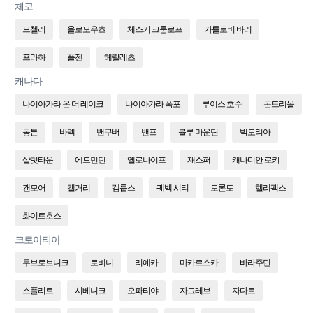
체코
므첼리
올로모우츠
체스키 크룸로프
카를로비 바리
프라하
플젠
헤랄레츠
캐나다
나이아가라 온 더 레이크
나이아가라 폭포
루이스 호수
몬트리올
몽튼
바덱
밴쿠버
밴프
블루 마운틴
빅토리아
샬럿타운
에드먼턴
옐로나이프
재스퍼
캐나디안 로키
캔모어
캘거리
캠룹스
퀘벡 시티
토론토
핼리팩스
화이트호스
크로아티아
두브로브니크
로비니
리예카
마카르스카
바라주딘
스플리트
시베니크
오파티야
자그레브
자다르