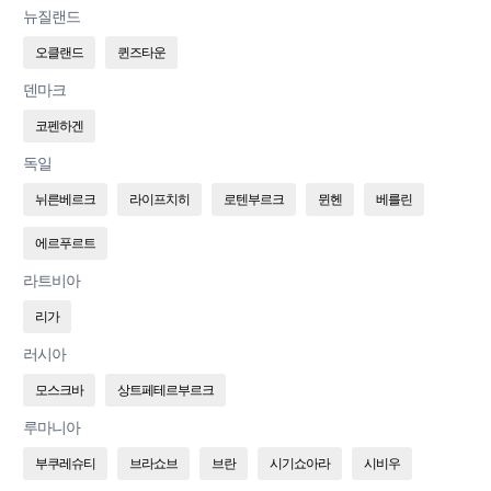
뉴질랜드
오클랜드
퀸즈타운
덴마크
코펜하겐
독일
뉘른베르크
라이프치히
로텐부르크
뮌헨
베를린
에르푸르트
라트비아
리가
러시아
모스크바
상트페테르부르크
루마니아
부쿠레슈티
브라쇼브
브란
시기쇼아라
시비우