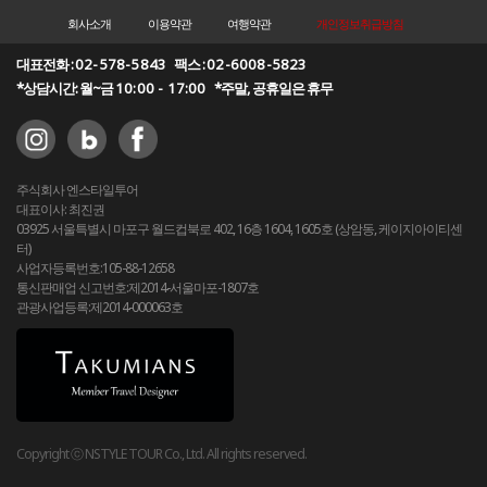
회사소개
이용약관
여행약관
개인정보취급방침
대표전화 :
02-578-5843
팩스 :
02-6008-5823
*상담시간: 월~금
10:00 - 17:00
*주말, 공휴일은 휴무
주식회사 엔스타일투어
대표이사: 최진권
03925 서울특별시 마포구 월드컵북로 402, 16층 1604, 1605호 (상암동, 케이지아이티센
터)
사업자등록번호:105-88-12658
통신판매업 신고번호:제2014-서울마포-1807호
관광사업등록:제2014-000063호
Copyright ⓒ NSTYLE TOUR Co., Ltd. All rights reserved.