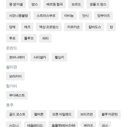
몽 생 미셸
방스
베르동 협곡
보르도
생폴 드 방스
샤모니몽블랑
스트라스부르
아비뇽
안시
앙부아즈
앙제
에즈
엑상 프로방스
카르카손
칼바도스
캉
투르
툴루즈
파리
핀란드
로바니에미
사리셀카
헬싱키
필리핀
보라카이
헝가리
부다페스트
호주
골드 코스트
멜버른
모튼 아일랜드
브리즈번
블루 마운틴
시드니
애들레이드
울룰루(에어즈락)
케언즈
퍼스