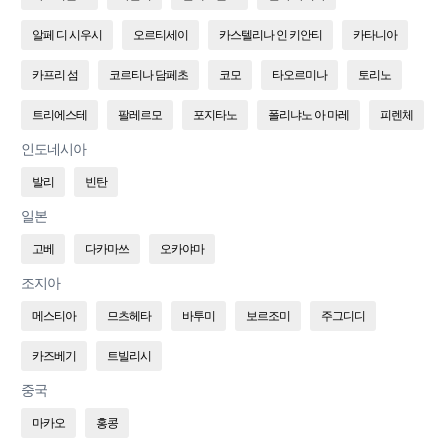
알페 디 시우시
오르티세이
카스텔리나 인 키안티
카타니아
카프리 섬
코르티나 담페초
코모
타오르미나
토리노
트리에스테
팔레르모
포지타노
폴리냐노 아 마레
피렌체
인도네시아
발리
빈탄
일본
고베
다카마쓰
오카야마
조지아
메스티아
므츠헤타
바투미
보르조미
주그디디
카즈베기
트빌리시
중국
마카오
홍콩