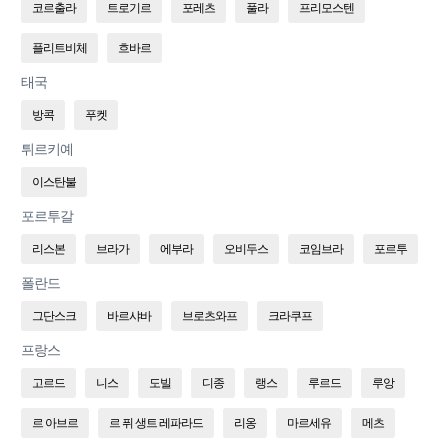
코르출라
트로기르
포레츠
풀라
프리모스텐
플리트비체
흐바르
태국
방콕
푸켓
튀르키예
이스탄불
포르투갈
리스본
브라가
에부라
오비두스
코임브라
포르투
폴란드
그단스크
바르샤바
브로츠와프
크라쿠프
프랑스
고르드
니스
도빌
디종
랭스
루르드
루앙
르 아브르
르 퓌 생트 레파라드
리옹
마르세유
메츠