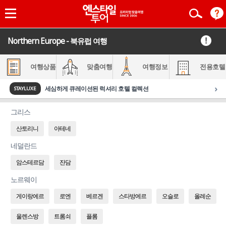
Northern Europe - 북유럽 여행
여행상품
맞춤여행
여행정보
전용호텔
›
세심하게 큐레이션된 럭셔리 호텔 컬렉션
STAYLUXE
그리스
산토리니
아테네
네덜란드
암스테르담
잔담
노르웨이
게이랑에르
로엔
베르겐
스타방에르
오슬로
올레순
울렌스방
트롬쇠
플롬