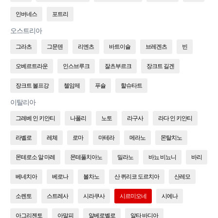
인버네스
포트리
오스트리아
그라츠
그문덴
리엔츠
바트이슐
브레겐츠
빈
오베르트라운
인스브루크
잘츠부르크
장크트 길겐
장크트 볼프강
첼암제
푸슐
할슈타트
이탈리아
그레베 인 키안티
나폴리
노토
라구사
라다 인 키안티
라벨로
레체
로마
마테라
메라노
몬탈치노
몬테로소 알 마레
몬테풀치아노
밀라노
바뇨 비뇨니
바리
베네치아
베로나
볼차노
산 퀴리코 도르치아
산레모
소렌토
스트레사
시라쿠사
시르미오네
시에나
아그리젠토
아말피
알베로벨로
알타 바디아