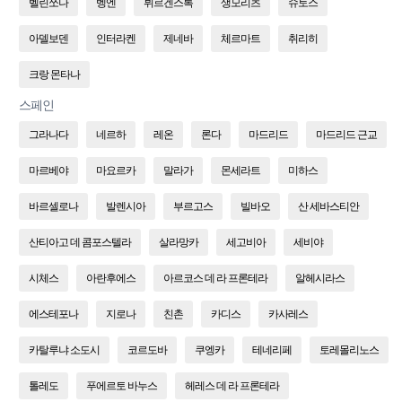
벨린쪼나
벵엔
뷔르겐스톡
생모리츠
슈토스
아델보덴
인터라켄
제네바
체르마트
취리히
크랑 몬타나
스페인
그라나다
네르하
레온
론다
마드리드
마드리드 근교
마르베야
마요르카
말라가
몬세라트
미하스
바르셀로나
발렌시아
부르고스
빌바오
산 세바스티안
산티아고 데 콤포스텔라
살라망카
세고비아
세비야
시체스
아란후에스
아르코스 데 라 프론테라
알헤시라스
에스테포나
지로나
친촌
카디스
카사레스
카탈루냐 소도시
코르도바
쿠엥카
테네리페
토레몰리노스
톨레도
푸에르토 바누스
헤레스 데 라 프론테라