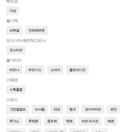
베트남
다낭
벨기에
브뤼셀
안트베르펜
보스니아-헤르체고비나
모스타르
불가리아
바르나
부르가스
소피아
플로브디프
스웨덴
스톡홀름
스위스
그린델발트
뉴샤텔
라보
렝크
로이커바트
로잔
루가노
루체른
몽트뢰
뮈렌
바트 라가츠
베른