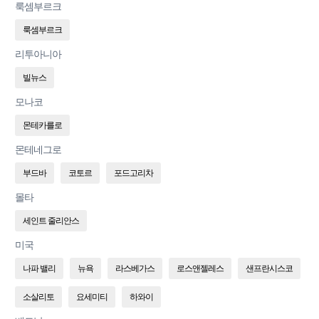
룩셈부르크
룩셈부르크
리투아니아
빌뉴스
모나코
몬테카를로
몬테네그로
부드바
코토르
포드고리차
몰타
세인트 줄리안스
미국
나파 밸리
뉴욕
라스베가스
로스앤젤레스
샌프란시스코
소살리토
요세미티
하와이