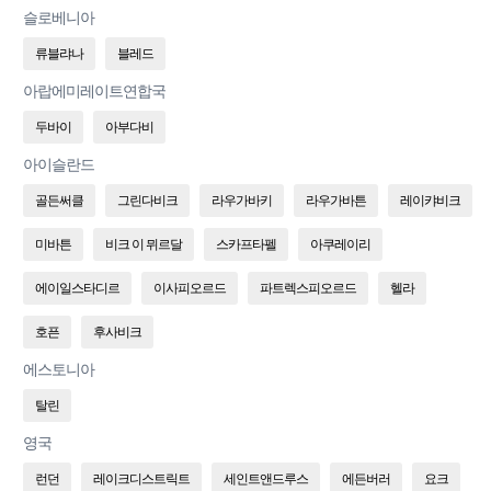
슬로베니아
류블랴나
블레드
아랍에미레이트연합국
두바이
아부다비
아이슬란드
골든써클
그린다비크
라우가바키
라우가바튼
레이캬비크
미바튼
비크 이 뮈르달
스카프타펠
아쿠레이리
에이일스타디르
이사피오르드
파트렉스피오르드
헬라
호픈
후사비크
에스토니아
탈린
영국
런던
레이크디스트릭트
세인트앤드루스
에든버러
요크