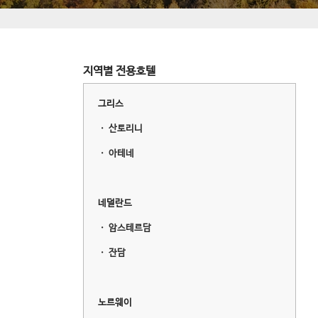
지역별 전용호텔
그리스
ㆍ
산토리니
ㆍ
아테네
네덜란드
ㆍ
암스테르담
ㆍ
잔담
노르웨이