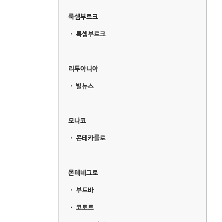
룩셈부르크
ㆍ
룩셈부르크
리투아니아
ㆍ
빌뉴스
모나코
ㆍ
몬테카를로
몬테네그로
ㆍ
부드바
ㆍ
코토르