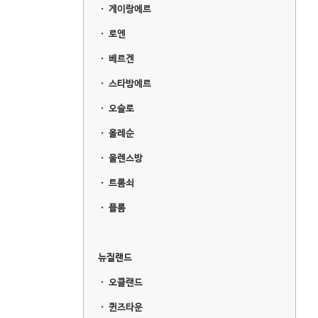
ㆍ
게이랑에르
ㆍ
로엔
ㆍ
베르겐
ㆍ
스타방에르
ㆍ
오슬로
ㆍ
올레순
ㆍ
울렌스방
ㆍ
트롬쇠
ㆍ
플롬
뉴질랜드
ㆍ
오클랜드
ㆍ
퀸즈타운