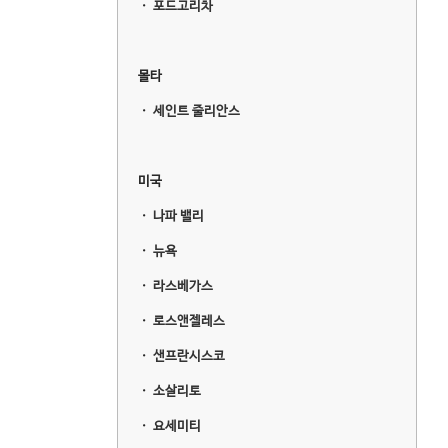
ㆍ
포드고리차
몰타
ㆍ
세인트 줄리안스
미국
ㆍ
나파 밸리
ㆍ
뉴욕
ㆍ
라스베가스
ㆍ
로스앤젤레스
ㆍ
샌프란시스코
ㆍ
소살리토
ㆍ
요세미티