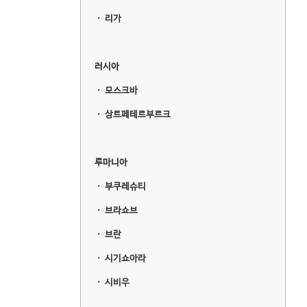
ㆍ
리가
러시아
ㆍ
모스크바
ㆍ
상트페테르부르크
루마니아
ㆍ
부쿠레슈티
ㆍ
브라쇼브
ㆍ
브란
ㆍ
시기쇼아라
ㆍ
시비우