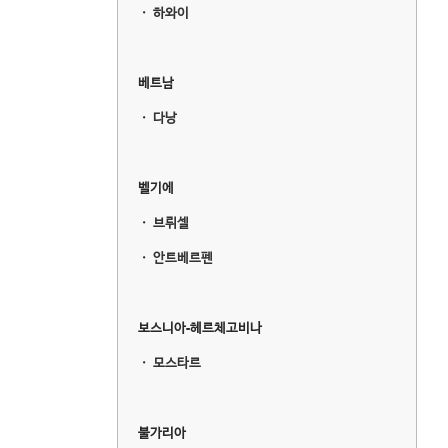
ㆍ
하와이
베트남
ㆍ
다낭
벨기에
ㆍ
브뤼셀
ㆍ
안트베르펜
보스니아-헤르체고비나
ㆍ
모스타르
불가리아