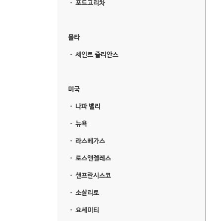
ㆍ
포드고리차
몰타
ㆍ
세인트 줄리안스
미국
ㆍ
나파 밸리
ㆍ
뉴욕
ㆍ
라스베가스
ㆍ
로스앤젤레스
ㆍ
샌프란시스코
ㆍ
소살리토
ㆍ
요세미티