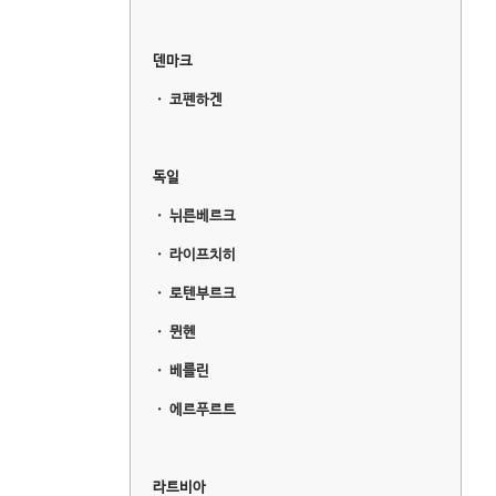
덴마크
ㆍ
코펜하겐
독일
ㆍ
뉘른베르크
ㆍ
라이프치히
ㆍ
로텐부르크
ㆍ
뮌헨
ㆍ
베를린
ㆍ
에르푸르트
라트비아