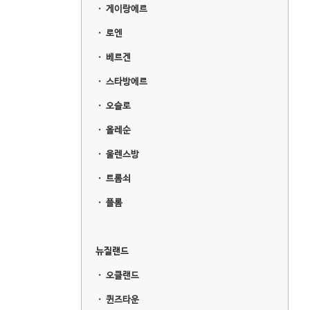
ㆍ
게이랑에르
ㆍ
로엔
ㆍ
베르겐
ㆍ
스타방에르
ㆍ
오슬로
ㆍ
올레순
ㆍ
울렌스방
ㆍ
트롬쇠
ㆍ
플롬
뉴질랜드
ㆍ
오클랜드
ㆍ
퀸즈타운