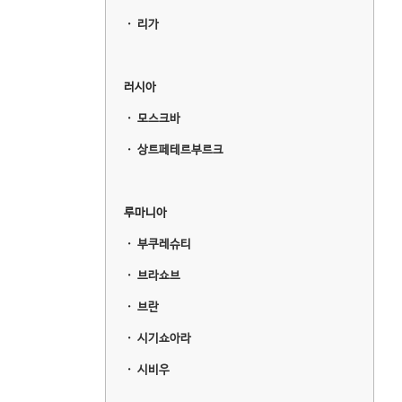
ㆍ
리가
러시아
ㆍ
모스크바
ㆍ
상트페테르부르크
루마니아
ㆍ
부쿠레슈티
ㆍ
브라쇼브
ㆍ
브란
ㆍ
시기쇼아라
ㆍ
시비우