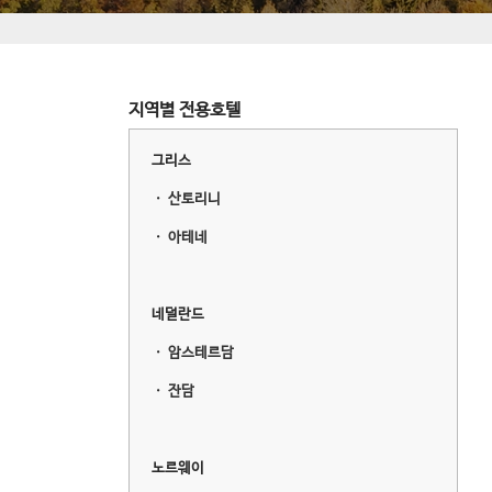
지역별 전용호텔
그리스
ㆍ
산토리니
ㆍ
아테네
네덜란드
ㆍ
암스테르담
ㆍ
잔담
노르웨이