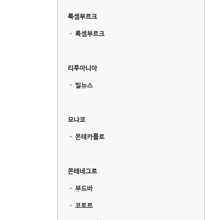
룩셈부르크
ㆍ
룩셈부르크
리투아니아
ㆍ
빌뉴스
모나코
ㆍ
몬테카를로
몬테네그로
ㆍ
부드바
ㆍ
코토르