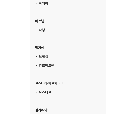
ㆍ
하와이
베트남
ㆍ
다낭
벨기에
ㆍ
브뤼셀
ㆍ
안트베르펜
보스니아-헤르체고비나
ㆍ
모스타르
불가리아