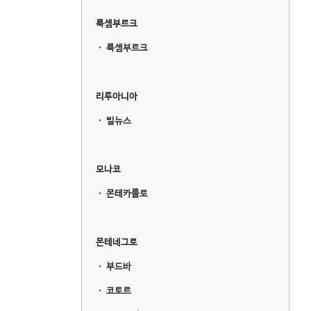
룩셈부르크
ㆍ
룩셈부르크
리투아니아
ㆍ
빌뉴스
모나코
ㆍ
몬테카를로
몬테네그로
ㆍ
부드바
ㆍ
코토르