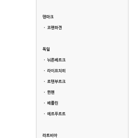
덴마크
ㆍ
코펜하겐
독일
ㆍ
뉘른베르크
ㆍ
라이프치히
ㆍ
로텐부르크
ㆍ
뮌헨
ㆍ
베를린
ㆍ
에르푸르트
라트비아