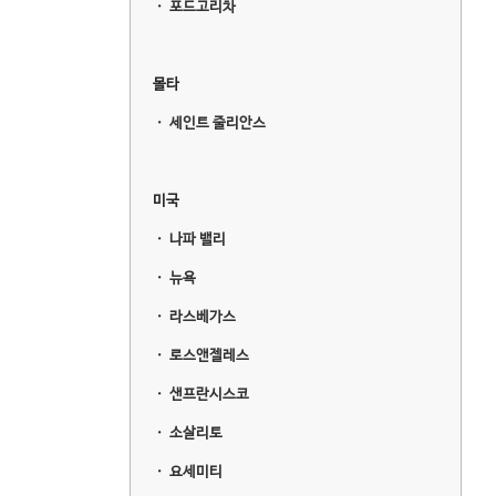
ㆍ
포드고리차
몰타
ㆍ
세인트 줄리안스
미국
ㆍ
나파 밸리
ㆍ
뉴욕
ㆍ
라스베가스
ㆍ
로스앤젤레스
ㆍ
샌프란시스코
ㆍ
소살리토
ㆍ
요세미티