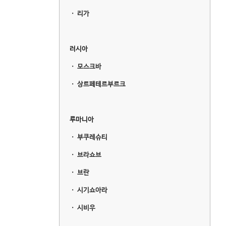
ㆍ
리가
러시아
ㆍ
모스크바
ㆍ
상트페테르부르크
루마니아
ㆍ
부쿠레슈티
ㆍ
브라쇼브
ㆍ
브란
ㆍ
시기쇼아라
ㆍ
시비우