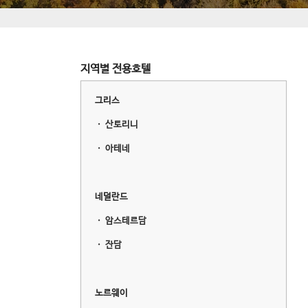
지역별 전용호텔
그리스
ㆍ
산토리니
ㆍ
아테네
네덜란드
ㆍ
암스테르담
ㆍ
잔담
노르웨이