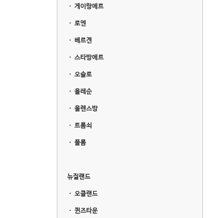
ㆍ
게이랑에르
ㆍ
로엔
ㆍ
베르겐
ㆍ
스타방에르
ㆍ
오슬로
ㆍ
올레순
ㆍ
울렌스방
ㆍ
트롬쇠
ㆍ
플롬
뉴질랜드
ㆍ
오클랜드
ㆍ
퀸즈타운