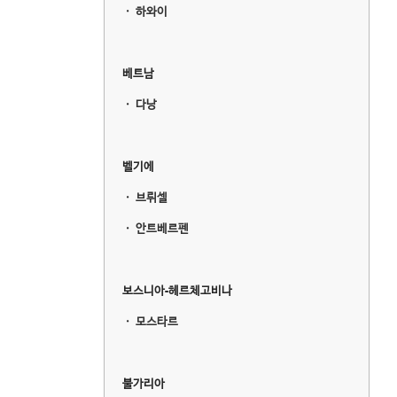
ㆍ
하와이
베트남
ㆍ
다낭
벨기에
ㆍ
브뤼셀
ㆍ
안트베르펜
보스니아-헤르체고비나
ㆍ
모스타르
불가리아