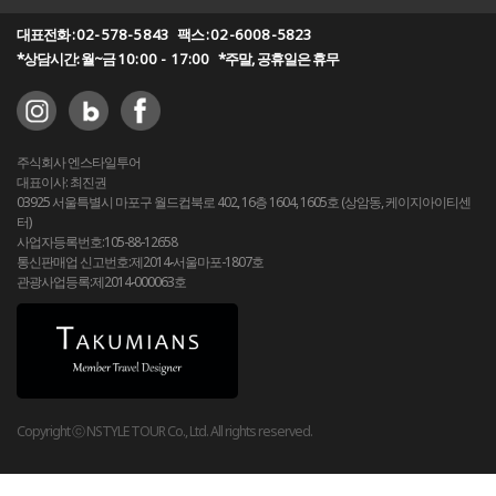
대표전화 :
02-578-5843
팩스 :
02-6008-5823
*상담시간: 월~금
10:00 - 17:00
*주말, 공휴일은 휴무
주식회사 엔스타일투어
대표이사: 최진권
03925 서울특별시 마포구 월드컵북로 402, 16층 1604, 1605호 (상암동, 케이지아이티센
터)
사업자등록번호:105-88-12658
통신판매업 신고번호:제2014-서울마포-1807호
관광사업등록:제2014-000063호
Copyright ⓒ NSTYLE TOUR Co., Ltd. All rights reserved.