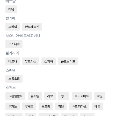
베트남
다낭
벨기에
브뤼셀
안트베르펜
보스니아-헤르체고비나
모스타르
불가리아
바르나
부르가스
소피아
플로브디프
스웨덴
스톡홀름
스위스
그린델발트
뉴샤텔
라보
렝크
로이커바트
로잔
루가노
루체른
몽트뢰
뮈렌
바트 라가츠
베른