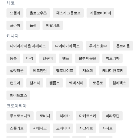
체코
므첼리
올로모우츠
체스키 크룸로프
카를로비 바리
프라하
플젠
헤랄레츠
캐나다
나이아가라 온 더 레이크
나이아가라 폭포
루이스 호수
몬트리올
몽튼
바덱
밴쿠버
밴프
블루 마운틴
빅토리아
샬럿타운
에드먼턴
옐로나이프
재스퍼
캐나디안 로키
캔모어
캘거리
캠룹스
퀘벡 시티
토론토
핼리팩스
화이트호스
크로아티아
두브로브니크
로비니
리예카
마카르스카
바라주딘
스플리트
시베니크
오파티야
자그레브
자다르