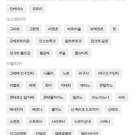
인버네스
포트리
오스트리아
그라츠
그문덴
리엔츠
바트이슐
브레겐츠
빈
오베르트라운
인스브루크
잘츠부르크
장크트 길겐
장크트 볼프강
첼암제
푸슐
할슈타트
이탈리아
그레베 인 키안티
나폴리
노토
라구사
라다 인 키안티
라벨로
레체
로마
마테라
메라노
몬탈치노
몬테로소 알 마레
몬테풀치아노
밀라노
바뇨 비뇨니
바리
베네치아
베로나
볼차노
산 퀴리코 도르치아
산레모
소렌토
스트레사
시라쿠사
시르미오네
시에나
아그리젠토
아말피
알베로벨로
알타 바디아