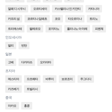
알페 디 시우시
오르티세이
카스텔리나 인 키안티
카타니아
카프리 섬
코르티나 담페초
코모
타오르미나
토리노
트리에스테
팔레르모
포지타노
폴리냐노 아 마레
피렌체
인도네시아
발리
빈탄
일본
고베
다카마쓰
오카야마
조지아
메스티아
므츠헤타
바투미
보르조미
주그디디
카즈베기
트빌리시
중국
마카오
홍콩