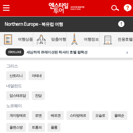
Northern Europe - 북유럽 여행
여행상품
맞춤여행
여행정보
전용호텔
›
세심하게 큐레이션된 럭셔리 호텔 컬렉션
STAYLUXE
그리스
산토리니
아테네
네덜란드
암스테르담
잔담
노르웨이
게이랑에르
로엔
베르겐
스타방에르
오슬로
올레순
울렌스방
트롬쇠
플롬