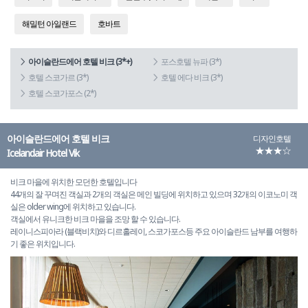
해밀턴 아일랜드
호바트
아이슬란드에어 호텔 비크 (3*+)
포스호텔 뉴파 (3*)
호텔 스코가르 (3*)
호텔 에다 비크 (3*)
호텔 스코가포스 (2*)
아이슬란드에어 호텔 비크
디자인호텔
★★★☆
Icelandair Hotel Vik
비크 마을에 위치한 모던한 호텔입니다
44개의 잘 꾸며진 객실과 2개의 객실은 메인 빌딩에 위치하고 있으며 32개의 이코노미 객
실은 older wing에 위치하고 있습니다.
객실에서 유니크한 비크 마을을 조망 할 수 있습니다.
레이니스피아라 (블랙비치)와 디르홀레이, 스코가포스등 주요 아이슬란드 남부를 여행하
기 좋은 위치입니다.