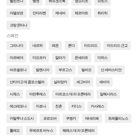
벨린쪼나
벵엔
뷔르겐스톡
생모리츠
슈토스
아델보덴
인터라켄
제네바
체르마트
취리히
크랑 몬타나
스페인
그라나다
네르하
레온
론다
마드리드
마드리드 근교
마르베야
마요르카
말라가
몬세라트
미하스
바르셀로나
발렌시아
부르고스
빌바오
산 세바스티안
산티아고 데 콤포스텔라
살라망카
세고비아
세비야
시체스
아란후에스
아르코스 데 라 프론테라
알헤시라스
에스테포나
지로나
친촌
카디스
카사레스
카탈루냐 소도시
코르도바
쿠엥카
테네리페
토레몰리노스
톨레도
푸에르토 바누스
헤레스 데 라 프론테라