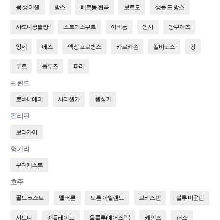
몽 생 미셸
방스
베르동 협곡
보르도
생폴 드 방스
샤모니몽블랑
스트라스부르
아비뇽
안시
앙부아즈
앙제
에즈
엑상 프로방스
카르카손
칼바도스
캉
투르
툴루즈
파리
핀란드
로바니에미
사리셀카
헬싱키
필리핀
보라카이
헝가리
부다페스트
호주
골드 코스트
멜버른
모튼 아일랜드
브리즈번
블루 마운틴
시드니
애들레이드
울룰루(에어즈락)
케언즈
퍼스