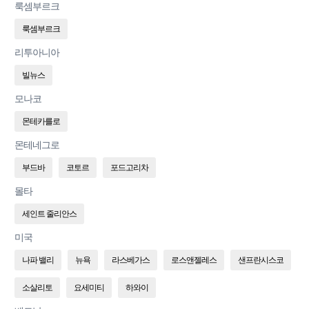
룩셈부르크
룩셈부르크
리투아니아
빌뉴스
모나코
몬테카를로
몬테네그로
부드바
코토르
포드고리차
몰타
세인트 줄리안스
미국
나파 밸리
뉴욕
라스베가스
로스앤젤레스
샌프란시스코
소살리토
요세미티
하와이