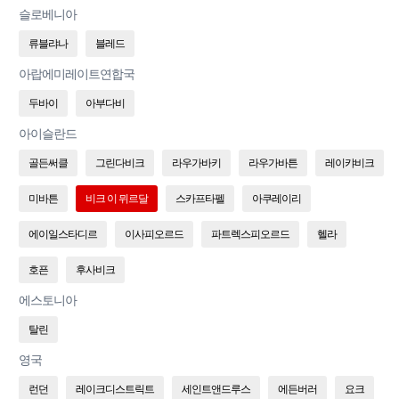
슬로베니아
류블랴나
블레드
아랍에미레이트연합국
두바이
아부다비
아이슬란드
골든써클
그린다비크
라우가바키
라우가바튼
레이캬비크
미바튼
비크 이 뮈르달
스카프타펠
아쿠레이리
에이일스타디르
이사피오르드
파트렉스피오르드
헬라
호픈
후사비크
에스토니아
탈린
영국
런던
레이크디스트릭트
세인트앤드루스
에든버러
요크