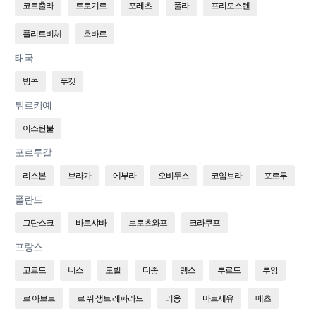
코르출라
트로기르
포레츠
풀라
프리모스텐
플리트비체
흐바르
태국
방콕
푸켓
튀르키예
이스탄불
포르투갈
리스본
브라가
에부라
오비두스
코임브라
포르투
폴란드
그단스크
바르샤바
브로츠와프
크라쿠프
프랑스
고르드
니스
도빌
디종
랭스
루르드
루앙
르 아브르
르 퓌 생트 레파라드
리옹
마르세유
메츠