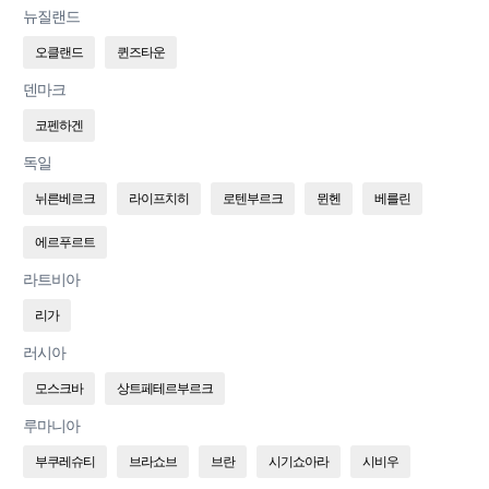
뉴질랜드
오클랜드
퀸즈타운
덴마크
코펜하겐
독일
뉘른베르크
라이프치히
로텐부르크
뮌헨
베를린
에르푸르트
라트비아
리가
러시아
모스크바
상트페테르부르크
루마니아
부쿠레슈티
브라쇼브
브란
시기쇼아라
시비우