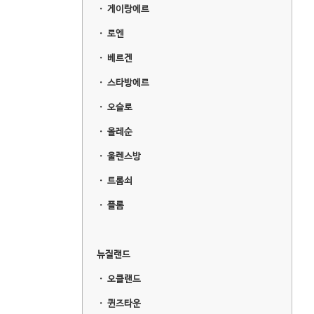
ㆍ
게이랑에르
ㆍ
로엔
ㆍ
베르겐
ㆍ
스타방에르
ㆍ
오슬로
ㆍ
올레순
ㆍ
울렌스방
ㆍ
트롬쇠
ㆍ
플롬
뉴질랜드
ㆍ
오클랜드
ㆍ
퀸즈타운