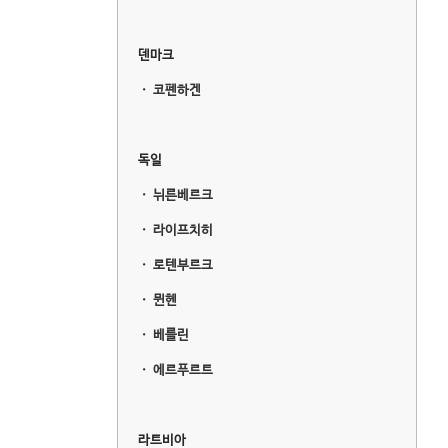
덴마크
ㆍ
코펜하겐
독일
ㆍ
뉘른베르크
ㆍ
라이프치히
ㆍ
로텐부르크
ㆍ
뮌헨
ㆍ
베를린
ㆍ
에르푸르트
라트비아