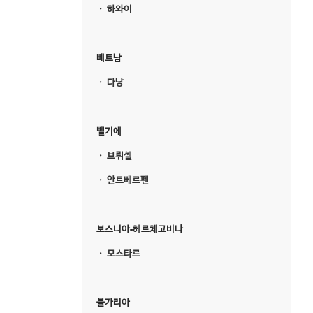
ㆍ
하와이
베트남
ㆍ
다낭
벨기에
ㆍ
브뤼셀
ㆍ
안트베르펜
보스니아-헤르체고비나
ㆍ
모스타르
불가리아