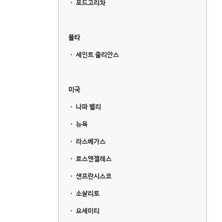
ㆍ
포드고리차
몰타
ㆍ
세인트 줄리안스
미국
ㆍ
나파 밸리
ㆍ
뉴욕
ㆍ
라스베가스
ㆍ
로스앤젤레스
ㆍ
샌프란시스코
ㆍ
소살리토
ㆍ
요세미티