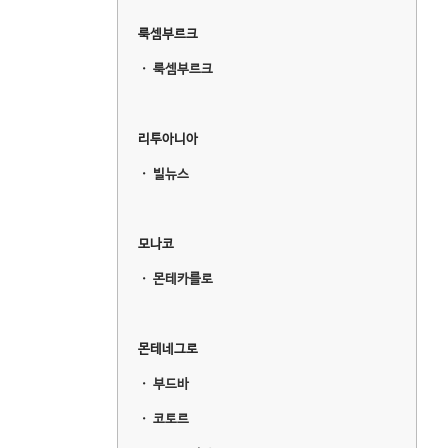
룩셈부르크
ㆍ
룩셈부르크
리투아니아
ㆍ
빌뉴스
모나코
ㆍ
몬테카를로
몬테네그로
ㆍ
부드바
ㆍ
코토르