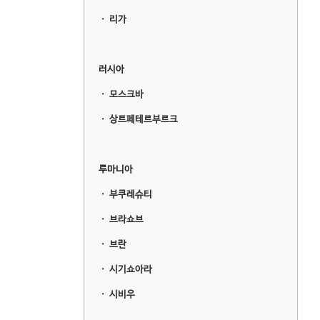
ㆍ
리가
러시아
ㆍ
모스크바
ㆍ
상트페테르부르크
루마니아
ㆍ
부쿠레슈티
ㆍ
브라쇼브
ㆍ
브란
ㆍ
시기쇼아라
ㆍ
시비우