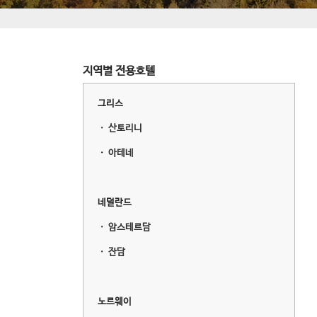
지역별 전용호텔
그리스
ㆍ
산토리니
ㆍ
아테네
네덜란드
ㆍ
암스테르담
ㆍ
잔담
노르웨이