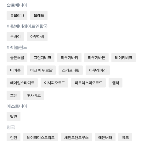
슬로베니아
류블랴나
블레드
아랍에미레이트연합국
두바이
아부다비
아이슬란드
골든써클
그린다비크
라우가바키
라우가바튼
레이캬비크
미바튼
비크 이 뮈르달
스카프타펠
아쿠레이리
에이일스타디르
이사피오르드
파트렉스피오르드
헬라
호픈
후사비크
에스토니아
탈린
영국
런던
레이크디스트릭트
세인트앤드루스
에든버러
요크