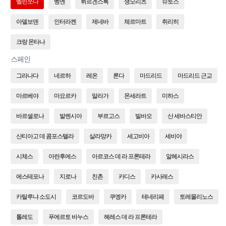
벨린쪼나
벵엔
뷔르겐스톡
생모리츠
슈토스
아델보덴
인터라켄
제네바
체르마트
취리히
크랑 몬타나
스페인
그라나다
네르하
레온
론다
마드리드
마드리드 근교
마르베야
마요르카
말라가
몬세라트
미하스
바르셀로나
발렌시아
부르고스
빌바오
산 세바스티안
산티아고 데 콤포스텔라
살라망카
세고비아
세비야
시체스
아란후에스
아르코스 데 라 프론테라
알헤시라스
에스테포나
지로나
친촌
카디스
카사레스
카탈루냐 소도시
코르도바
쿠엥카
테네리페
토레몰리노스
톨레도
푸에르토 바누스
헤레스 데 라 프론테라