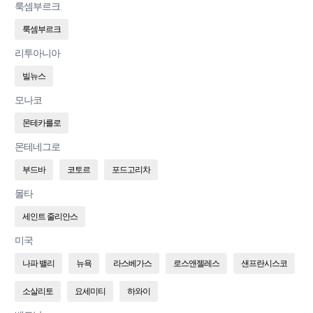
룩셈부르크
룩셈부르크
리투아니아
빌뉴스
모나코
몬테카를로
몬테네그로
부드바
코토르
포드고리차
몰타
세인트 줄리안스
미국
나파 밸리
뉴욕
라스베가스
로스앤젤레스
샌프란시스코
소살리토
요세미티
하와이