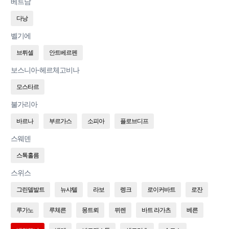
베트남
다낭
벨기에
브뤼셀
안트베르펜
보스니아-헤르체고비나
모스타르
불가리아
바르나
부르가스
소피아
플로브디프
스웨덴
스톡홀름
스위스
그린델발트
뉴샤텔
라보
렝크
로이커바트
로잔
루가노
루체른
몽트뢰
뮈렌
바트 라가츠
베른