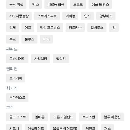
몽 생 미셸
방스
베르동 협곡
보르도
생폴 드 방스
샤모니몽블랑
스트라스부르
아비뇽
안시
앙부아즈
앙제
에즈
엑상 프로방스
카르카손
칼바도스
캉
투르
툴루즈
파리
핀란드
로바니에미
사리셀카
헬싱키
필리핀
보라카이
헝가리
부다페스트
호주
골드 코스트
멜버른
모튼 아일랜드
브리즈번
블루 마운틴
시드니
애들레이드
울룰루(에어즈락)
케언즈
퍼스