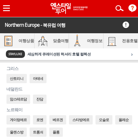
Northern Europe - 북유럽 여행
여행상품
맞춤여행
여행정보
전용호텔
›
세심하게 큐레이션된 럭셔리 호텔 컬렉션
STAYLUXE
그리스
산토리니
아테네
네덜란드
암스테르담
잔담
노르웨이
게이랑에르
로엔
베르겐
스타방에르
오슬로
올레순
울렌스방
트롬쇠
플롬