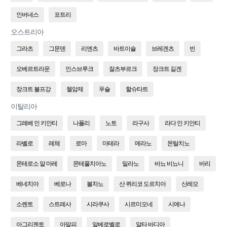
인버네스
포트리
오스트리아
그라츠
그문덴
리엔츠
바트이슐
브레겐츠
빈
오베르트라운
인스브루크
잘츠부르크
장크트 길겐
장크트 볼프강
첼암제
푸슐
할슈타트
이탈리아
그레베 인 키안티
나폴리
노토
라구사
라다 인 키안티
라벨로
레체
로마
마테라
메라노
몬탈치노
몬테로소 알 마레
몬테풀치아노
밀라노
바뇨 비뇨니
바리
베네치아
베로나
볼차노
산 퀴리코 도르치아
산레모
소렌토
스트레사
시라쿠사
시르미오네
시에나
아그리젠토
아말피
알베로벨로
알타 바디아