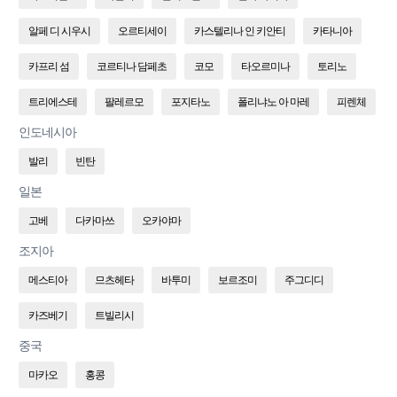
알페 디 시우시
오르티세이
카스텔리나 인 키안티
카타니아
카프리 섬
코르티나 담페초
코모
타오르미나
토리노
트리에스테
팔레르모
포지타노
폴리냐노 아 마레
피렌체
인도네시아
발리
빈탄
일본
고베
다카마쓰
오카야마
조지아
메스티아
므츠헤타
바투미
보르조미
주그디디
카즈베기
트빌리시
중국
마카오
홍콩