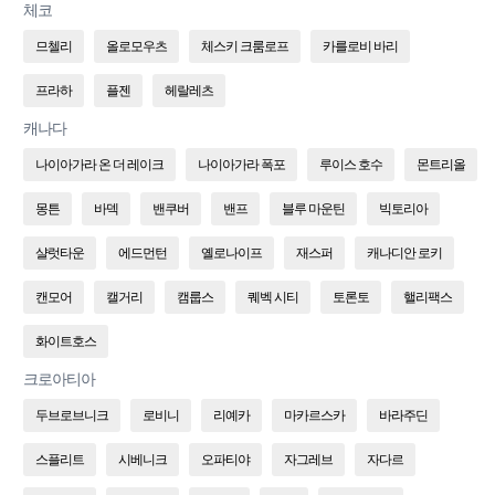
체코
므첼리
올로모우츠
체스키 크룸로프
카를로비 바리
프라하
플젠
헤랄레츠
캐나다
나이아가라 온 더 레이크
나이아가라 폭포
루이스 호수
몬트리올
몽튼
바덱
밴쿠버
밴프
블루 마운틴
빅토리아
샬럿타운
에드먼턴
옐로나이프
재스퍼
캐나디안 로키
캔모어
캘거리
캠룹스
퀘벡 시티
토론토
핼리팩스
화이트호스
크로아티아
두브로브니크
로비니
리예카
마카르스카
바라주딘
스플리트
시베니크
오파티야
자그레브
자다르