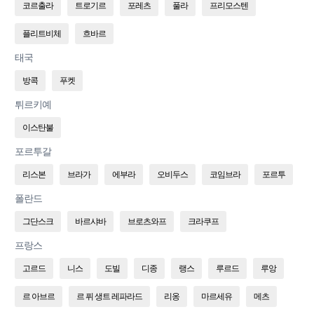
코르출라
트로기르
포레츠
풀라
프리모스텐
플리트비체
흐바르
태국
방콕
푸켓
튀르키예
이스탄불
포르투갈
리스본
브라가
에부라
오비두스
코임브라
포르투
폴란드
그단스크
바르샤바
브로츠와프
크라쿠프
프랑스
고르드
니스
도빌
디종
랭스
루르드
루앙
르 아브르
르 퓌 생트 레파라드
리옹
마르세유
메츠