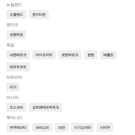
뉴질랜드
오클랜드
퀸즈타운
덴마크
코펜하겐
독일
뉘른베르크
라이프치히
로텐부르크
뮌헨
베를린
에르푸르트
라트비아
리가
러시아
모스크바
상트페테르부르크
루마니아
부쿠레슈티
브라쇼브
브란
시기쇼아라
시비우