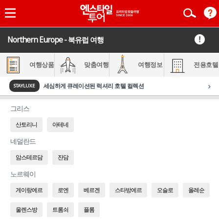
Northern Europe - 북유럽 여행
여행상품
맞춤여행
여행정보
전용호텔
›
세심하게 큐레이션된 럭셔리 호텔 컬렉션
STAYLUXE
그리스
산토리니
아테네
네덜란드
암스테르담
잔담
노르웨이
게이랑에르
로엔
베르겐
스타방에르
오슬로
올레순
울렌스방
트롬쇠
플롬