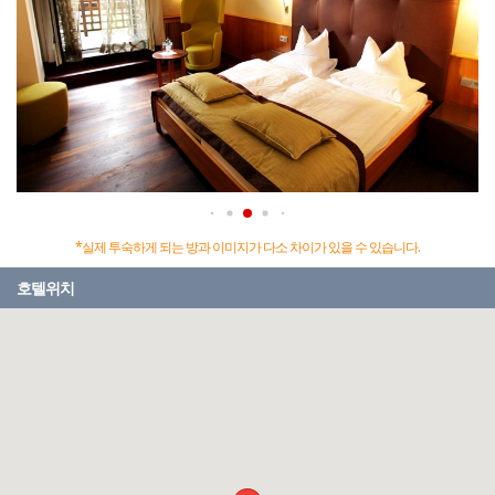
*실제 투숙하게 되는 방과 이미지가 다소 차이가 있을 수 있습니다.
호텔위치