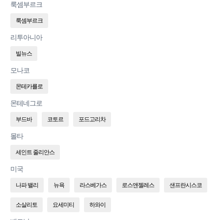
룩셈부르크
룩셈부르크
리투아니아
빌뉴스
모나코
몬테카를로
몬테네그로
부드바
코토르
포드고리차
몰타
세인트 줄리안스
미국
나파 밸리
뉴욕
라스베가스
로스앤젤레스
샌프란시스코
소살리토
요세미티
하와이