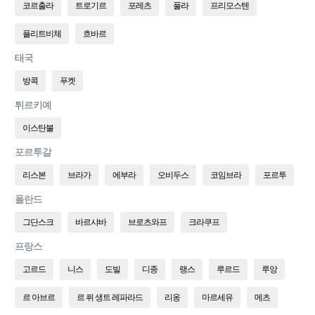
코르출라
트로기르
포레츠
풀라
프리모스텐
플리트비체
흐바르
태국
방콕
푸켓
튀르키예
이스탄불
포르투갈
리스본
브라가
에부라
오비두스
코임브라
포르투
폴란드
그단스크
바르샤바
브로츠와프
크라쿠프
프랑스
고르드
니스
도빌
디종
랭스
루르드
루앙
르 아브르
르 퓌 생트 레파라드
리옹
마르세유
메츠